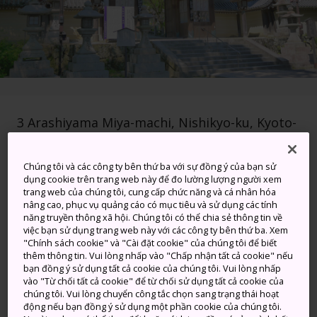
3 Arashiyama Miya-machi, Nishikyo-ku, Kyoto-
shi, Kyoto-fu
Chúng tôi và các công ty bên thứ ba với sự đồng ý của bạn sử
Xem trên Google Maps
dụng cookie trên trang web này để đo lường lượng người xem
trang web của chúng tôi, cung cấp chức năng và cá nhân hóa
Nhận Thông tin Quá cảnh
nâng cao, phục vụ quảng cáo có mục tiêu và sử dụng các tính
năng truyền thông xã hội. Chúng tôi có thể chia sẻ thông tin về
việc bạn sử dụng trang web này với các công ty bên thứ ba. Xem
"Chính sách cookie" và "Cài đặt cookie" của chúng tôi để biết
TỪ KHÓA
BẢN ĐỒ
thêm thông tin. Vui lòng nhấp vào "Chấp nhận tất cả cookie" nếu
bạn đồng ý sử dụng tất cả cookie của chúng tôi. Vui lòng nhấp
vào "Từ chối tất cả cookie" để từ chối sử dụng tất cả cookie của
chúng tôi. Vui lòng chuyển công tắc chọn sang trạng thái hoạt
Những khu vườn tinh xảo mà
động nếu bạn đồng ý sử dụng một phần cookie của chúng tôi.