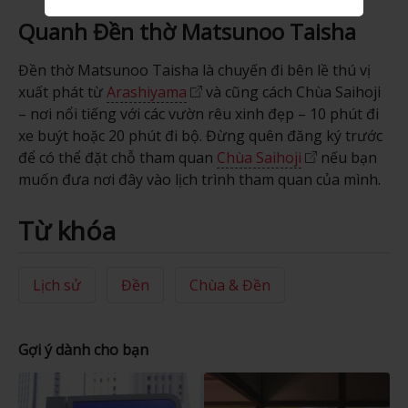
Quanh Đền thờ Matsunoo Taisha
Đền thờ Matsunoo Taisha là chuyến đi bên lề thú vị
xuất phát từ
Arashiyama
và cũng cách Chùa Saihoji
– nơi nổi tiếng với các vườn rêu xinh đẹp – 10 phút đi
xe buýt hoặc 20 phút đi bộ. Đừng quên đăng ký trước
để có thể đặt chỗ tham quan
Chùa Saihoji
nếu bạn
muốn đưa nơi đây vào lịch trình tham quan của mình.
Từ khóa
Lịch sử
Đền
Chùa & Đền
Gợi ý dành cho bạn