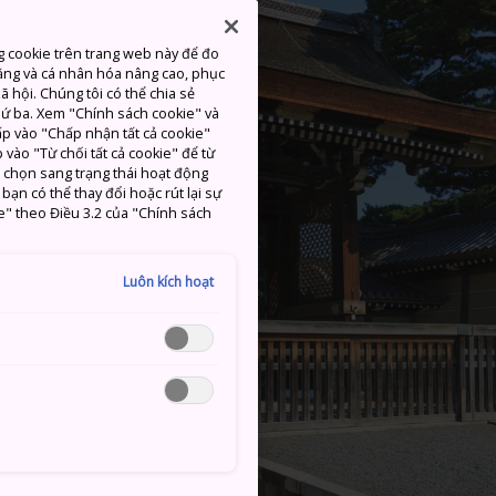
g cookie trên trang web này để đo
ăng và cá nhân hóa nâng cao, phục
 hội. Chúng tôi có thể chia sẻ
thứ ba. Xem "Chính sách cookie" và
hấp vào "Chấp nhận tất cả cookie"
 vào "Từ chối tất cả cookie" để từ
c chọn sang trạng thái hoạt động
ạn có thể thay đổi hoặc rút lại sự
e" theo Điều 3.2 của "Chính sách
Luôn kích hoạt