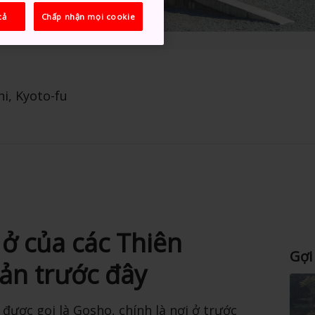
cả
Chấp nhận mọi cookie
i, Kyoto-fu
ở của các Thiên
Gợi
ản trước đây
ược gọi là Gosho, chính là nơi ở trước