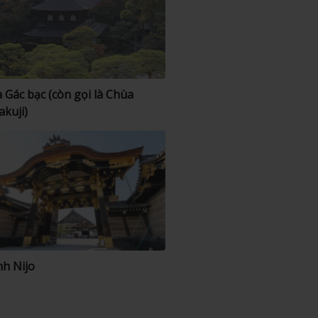
 Gác bạc (còn gọi là Chùa
akuji)
h Nijo