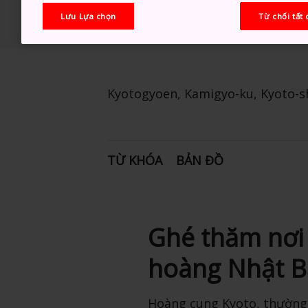
Lưu Lựa chọn
Từ chối tất 
Kyotogyoen, Kamigyo-ku, Kyoto-sh
TỪ KHÓA
BẢN ĐỒ
Ghé thăm nơi 
hoàng Nhật B
Hoàng cung Kyoto, thường đ