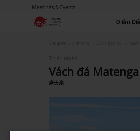
Meetings & Events
Điểm Đế
Chugoku
Shimane
Quần đảo Oki
Vách
Thiên nhiên
Vách đá Matenga
摩天崖