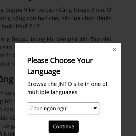
ng Beppu 9 km và cách Cảng Urago 3 km. Ở
công cộng còn hạn chế, nên lựa chọn thuận
p hoặc thuê ô tô.
Cảng Beppu trong khi bến phà liên đảo nhỏ
 sạn của bạn hoặc các văn phòng thông
×
 hoặc Cảng Urago có thể giúp bạn sắp xếp
Please Choose Your
tour du lịch có tổ chức.
Language
ồng cỏ
Browse the JNTO site in one of
multiple languages
m so với ngấn sóng vỗ phía dưới và cho
g bờ biển ấn tượng. Từ đây, bạn có thể
o cao 220 m cách đó vài ki-lô-mét về phía
đảo của Quần đảo Oki. Khu vực này gồm có
 bò gặm cỏ một cách yên bình, cảnh
Continue
ở Nhật Bản.