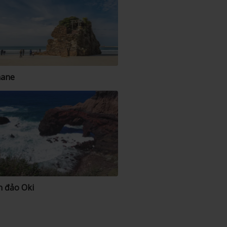
mane
 đảo Oki