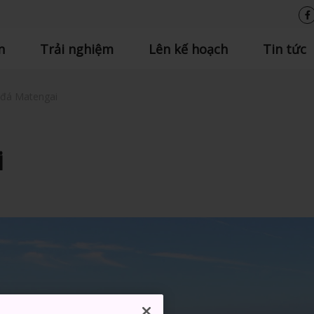
n
Trải nghiệm
Lên kế hoạch
Tin tức
 đá Matengai
i