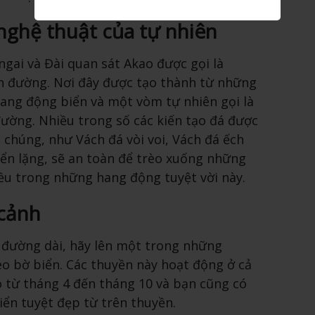
nghệ thuật của tự nhiên
gai và Đài quan sát Akao được gọi là
ên đường. Nơi đây được tạo thành từ những
ang động biển và một vòm tự nhiên gọi là
ường. Nhiều trong số các kiến tạo đá được
 chúng, như Vách đá vòi voi, Vách đá ếch
iển lặng, sẽ an toàn để trèo xuống những
iều trong những hang động tuyệt vời này.
cảnh
 đường dài, hãy lên một trong những
eo bờ biển. Các thuyền này hoạt động ở cả
từ tháng 4 đến tháng 10 và bạn cũng có
ển tuyệt đẹp từ trên thuyền.