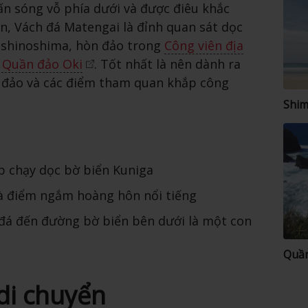
ấn sóng vỗ phía dưới và được điêu khắc
n, Vách đá Matengai là đỉnh quan sát dọc
ishinoshima, hòn đảo trong
Công viên địa
 Quần đảo Oki
. Tốt nhất là nên dành ra
 đảo và các điểm tham quan khắp công
Shi
p chạy dọc bờ biển Kuniga
là điểm ngắm hoàng hôn nổi tiếng
đá đến đường bờ biển bên dưới là một con
Quần
di chuyển