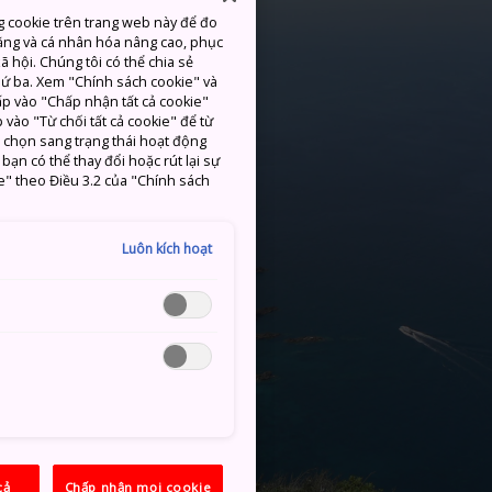
g cookie trên trang web này để đo
ăng và cá nhân hóa nâng cao, phục
 hội. Chúng tôi có thể chia sẻ
thứ ba. Xem "Chính sách cookie" và
hấp vào "Chấp nhận tất cả cookie"
 vào "Từ chối tất cả cookie" để từ
c chọn sang trạng thái hoạt động
ạn có thể thay đổi hoặc rút lại sự
e" theo Điều 3.2 của "Chính sách
Luôn kích hoạt
cả
Chấp nhận mọi cookie