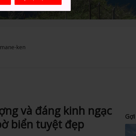
imane-ken
ợng và đáng kinh ngạc
Gợi
bờ biển tuyệt đẹp