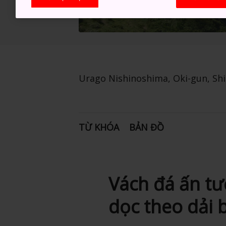
Urago Nishinoshima, Oki-gun, Sh
TỪ KHÓA
BẢN ĐỒ
Vách đá ấn tư
dọc theo dải 