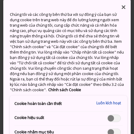
Higashiyama ở phía đông Kyoto là nơi bắt nguồn của
câu chuyện về thành phố cổ xưa này.
Chúng tôi và các công ty bên thứ ba với sự đồng ý của bạn sử
dụng cookie trên trang web này để đo lường lượng người xem
Với việc hoàn thành đài quan sát rộng lớn vào năm
trang web của chúng tôi, cung cấp chức năng và cá nhân hóa
2015, địa điểm ít được biết đến này mang lại góc nhìn
nâng cao, phục vụ quảng cáo có mục tiêu và sử dụng các tính
năng truyền thông xã hội. Chúng tôi có thể chia sẻ thông tin về
toàn cảnh không đâu sánh bằng. Không có gì ngạc
việc bạn sử dụng trang web này với các công ty bên thứ ba. Xem
nhiên khi Thiên hoàng Kammu đã đến đúng nơi này
"Chính sách cookie" và "Cài đặt cookie" của chúng tôi để biết
vào giữa thế kỷ thứ tám để xem xét vị trí dự kiến đặt
thêm thông tin. Vui lòng nhấp vào "Chấp nhận tất cả cookie" nếu
bạn đồng ý sử dụng tất cả cookie của chúng tôi. Vui lòng nhấp
kinh đô mới của mình. Thiên hoàng Kammu rất hài
vào "Từ chối tất cả cookie" để từ chối sử dụng tất cả cookie của
lòng với những gì quan sát được, vì thế ông đã ra lệnh
chúng tôi. Vui lòng chuyển công tắc chọn sang trạng thái hoạt
xây dựng Kyoto vào năm 794.
động nếu bạn đồng ý sử dụng một phần cookie của chúng tôi.
Ngoài ra, bạn có thể thay đổi hoặc rút lại sự đồng ý của mình bất
kỳ lúc nào bằng cách nhấp vào "Cài đặt cookie" theo Điều 3.2 của
"Chính sách cookie".
Chính sách Cookie
Đừng bỏ lỡ
Luôn kích hoạt
Cookie hoàn toàn cần thiết
Ngắm nhìn toàn cảnh Kyoto
Cookie hiệu suất
Chùa Shorenin, đặc biệt là vào mùa thu
Cookie nhắm mục tiêu