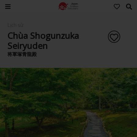
Lịch sử
Chùa Shogunzuka
Seiryuden
将軍塚青龍殿