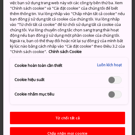
việc bạn sử dụng trang web này với các công ty bên thứ ba. Xem
2016 và là một cống hiến lớn cho hơn 100 năm lịch sử
"Chính sách cookie" và "Cài đặt cookie" của chúng tôi để biết
ngành đường sắt của Nhật Bản. Không chỉ nổi tiếng
thêm thông tin. Vui lòng nhấp vào "Chấp nhận tất cả cookie" nếu
bạn đồng ý sử dụng tất cả cookie của chúng tôi. Vui lòng nhấp
với những người đam mê đường sắt, bảo tàng này
vào "Từ chối tất cả cookie" để từ chối sử dụng tất cả cookie của
còn là nơi lý tưởng cho các gia đình và những người có
chúng tôi. Vui lòng chuyển công tắc chọn sang trạng thái hoạt
tâm hồn trẻ trung tham quan.
động nếu bạn đồng ý sử dụng một phần cookie của chúng tôi.
Ngoài ra, bạn có thể thay đổi hoặc rút lại sự đồng ý của mình bất
kỳ lúc nào bằng cách nhấp vào "Cài đặt cookie" theo Điều 3.2 của
Thông tin nhanh
"Chính sách cookie".
Chính sách Cookie
Năm mươi ba con tàu không còn hoạt động được
Luôn kích hoạt
Cookie hoàn toàn cần thiết
trưng bày tại bảo tàng
Mô hình trưng bày đường sắt rộng khoảng 300 m2,
Cookie hiệu suất
được vận hành bởi một nhân viên phục vụ và có các
mô hình tàu hỏa có kích thước bằng khoảng 1/80 kích
Cookie nhắm mục tiêu
thước tàu thật
Bục nhà tròn trưng bày bộ sưu tập đầu máy hơi
nước lớn nhất được bảo tồn cẩn thận của Nhật Bản
Từ chối tất cả
Chấp nhận mọi cookie