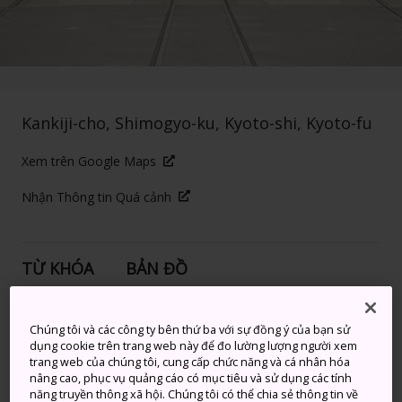
Kankiji-cho, Shimogyo-ku, Kyoto-shi, Kyoto-fu
Xem trên Google Maps
Nhận Thông tin Quá cảnh
TỪ KHÓA
BẢN ĐỒ
Không chỉ dành cho những
Chúng tôi và các công ty bên thứ ba với sự đồng ý của bạn sử
dụng cookie trên trang web này để đo lường lượng người xem
người đam mê đường sắt
trang web của chúng tôi, cung cấp chức năng và cá nhân hóa
nâng cao, phục vụ quảng cáo có mục tiêu và sử dụng các tính
năng truyền thông xã hội. Chúng tôi có thể chia sẻ thông tin về
Bảo tàng đường sắt Kyoto được hoàn thành vào năm