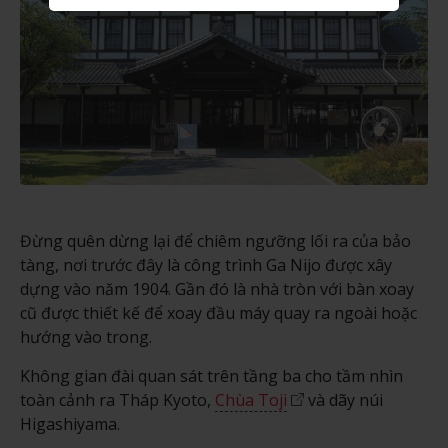
Đừng quên dừng lại để chiêm ngưỡng lối ra của bảo
tàng, nơi trước đây là công trình Ga Nijo được xây
dựng vào năm 1904. Gần đó là nhà tròn với bàn xoay
cũ được thiết kế để xoay đầu máy quay ra ngoài hoặc
hướng vào trong.
Không gian đài quan sát trên tầng ba cho tầm nhìn
toàn cảnh ra Tháp Kyoto,
Chùa Toji
và dãy núi
Higashiyama.