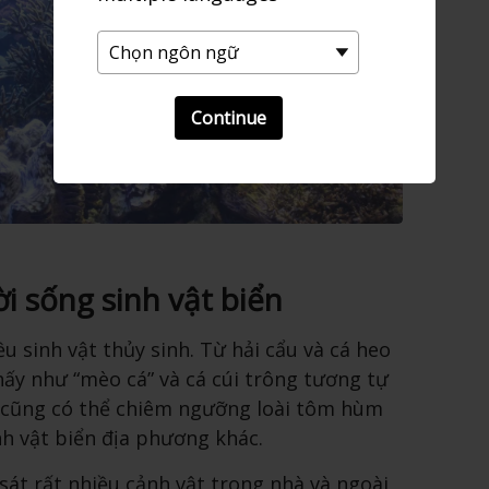
Continue
i sống sinh vật biển
u sinh vật thủy sinh. Từ hải cẩu và cá heo
ấy như “mèo cá” và cá cúi trông tương tự
 cũng có thể chiêm ngưỡng loài tôm hùm
nh vật biển địa phương khác.
át rất nhiều cảnh vật trong nhà và ngoài