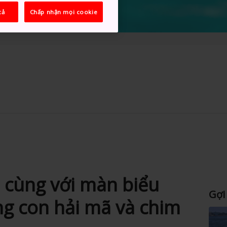
cả
Chấp nhận mọi cookie
i cùng với màn biểu
Gợi
g con hải mã và chim