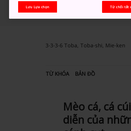
Lưu Lựa chọn
Từ chối tất 
3-3-3-6 Toba, Toba-shi, Mie-ken
TỪ KHÓA
BẢN ĐỒ
Mèo cá, cá cú
diễn của nhữn