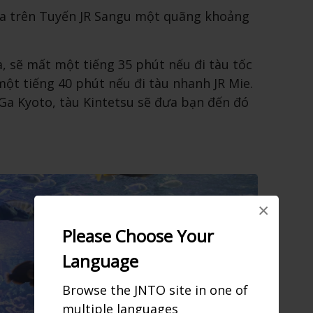
ba trên Tuyến JR Sangu một quãng khoảng
 sẽ mất một tiếng 35 phút nếu đi tàu tốc
một tiếng 40 phút nếu đi tàu nhanh JR Mie.
a Kyoto, tàu Kintetsu sẽ đưa bạn đến đó
×
Please Choose Your
Language
Browse the JNTO site in one of
multiple languages