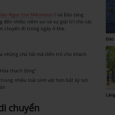
Đảo Ngọc trai Mikimoto
và Bảo tàng
 đến nhiều niềm vui và sự giải trí cho các
 chuyến đi trong ngày ở Mie.
Đảo 
ủa những chú hải mã diễn trò cho khách
“Hóa thạch Sống”
trung nhiều loài sinh vật hơn bất kỳ nơi
Bản
Làng
di chuyển