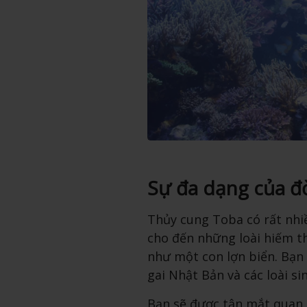
Sự đa dạng của đờ
Thủy cung Toba có rất nhiề
cho đến những loài hiếm th
như một con lợn biển. Bạn
gai Nhật Bản và các loài si
Bạn sẽ được tận mắt quan s