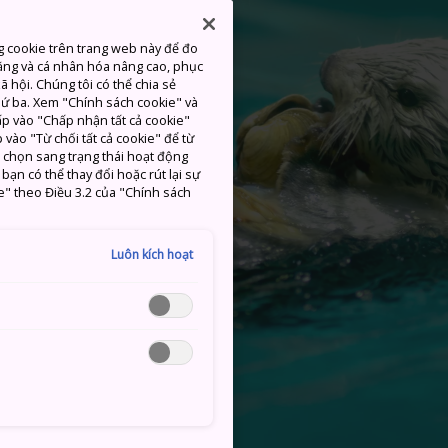
g cookie trên trang web này để đo
ăng và cá nhân hóa nâng cao, phục
 hội. Chúng tôi có thể chia sẻ
thứ ba. Xem "Chính sách cookie" và
hấp vào "Chấp nhận tất cả cookie"
 vào "Từ chối tất cả cookie" để từ
c chọn sang trạng thái hoạt động
ạn có thể thay đổi hoặc rút lại sự
e" theo Điều 3.2 của "Chính sách
Luôn kích hoạt