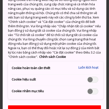
trang web của chúng tôi, cung cấp chức năng và cá nhân hóa
nước nóng nào ở Nhật, nhưng nếu bạn đang đi du
nâng cao, phục vụ quảng cáo có mục tiêu và sử dụng các tính
lịch trong vùng nằm giữa Nagoya với Kyoto thì hãy
năng truyền thông xã hội. Chúng tôi có thể chia sẻ thông tin về
ghé thăm Suối nước nóng Yunoyama. Đây là một địa
việc bạn sử dụng trang web này với các công ty bên thứ ba. Xem
"Chính sách cookie" và "Cài đặt cookie" của chúng tôi để biết
điểm thư giãn với phong cảnh thiên nhiên hữu tình và
thêm thông tin. Vui lòng nhấp vào "Chấp nhận tất cả cookie" nếu
nhiều hoạt động giải trí.
bạn đồng ý sử dụng tất cả cookie của chúng tôi. Vui lòng nhấp
vào "Từ chối tất cả cookie" để từ chối sử dụng tất cả cookie của
chúng tôi. Vui lòng chuyển công tắc chọn sang trạng thái hoạt
động nếu bạn đồng ý sử dụng một phần cookie của chúng tôi.
Ngoài ra, bạn có thể thay đổi hoặc rút lại sự đồng ý của mình bất
Đừng bỏ lỡ
kỳ lúc nào bằng cách nhấp vào "Cài đặt cookie" theo Điều 3.2 của
"Chính sách cookie".
Chính sách Cookie
Ngâm mình trong làn nước giúp phục hồi
Luôn kích hoạt
Cookie hoàn toàn cần thiết
sức khỏe
Khám phá những con đường mòn và phong
Cookie hiệu suất
cảnh của Núi Gozaisho gần đó
Cookie nhắm mục tiêu
Phương thức di chuyển