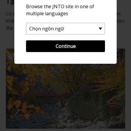
Tại khu nghỉ dưỡng
Browse the JNTO site in one of
multiple languages
Có khoảng hơn một chục nhà trọ với nhiều tiện nghi
khác nhau, cùng với một số quán cà phê và quán rượu
địa phương.
Continue