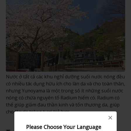
Nước ở tất cả các khu nghỉ dưỡng suối nước nóng đều
có nhiều tác dụng hữu ích cho làn da và cho toàn thân,
nhưng Yunoyama là một trong số ít những suối nước
nóng có chứa nguyên tố Radium hiếm có. Radium có
thể giúp giảm đau thần kinh và tổn thương da, giúp
cho làn da trông tươi trẻ hơn.
×
Please Choose Your Language