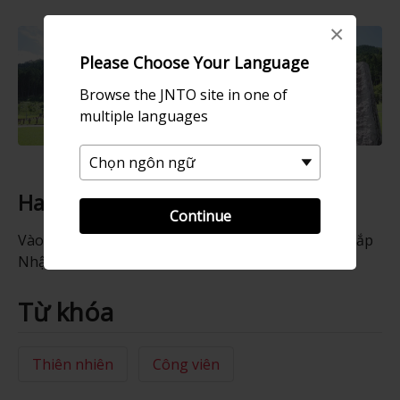
×
Please Choose Your Language
Browse the JNTO site in one of
multiple languages
Hanami (Lễ hội hoa anh đào)
Continue
Vào mùa hoa, công viên đón rất nhiều người từ khắp
Nhật Bản đến xem Neodani Usuzumi-Zakura.
Từ khóa
Thiên nhiên
Công viên