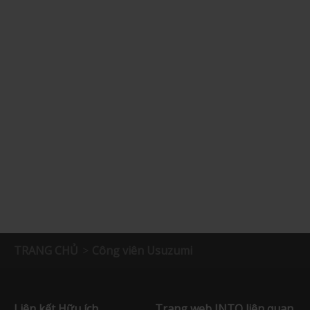
TRANG CHỦ
Công viên Usuzumi
Liên kết Hữu ích
Trang web JNTO liên quan