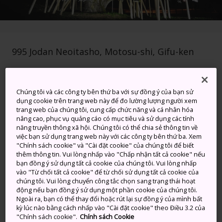
995 Jodan Neoitasho, Motosu-shi, Gifu-ken
Xem trên Google Maps
Nhận Thông tin Quá cảnh
Chúng tôi và các công ty bên thứ ba với sự đồng ý của bạn sử
dụng cookie trên trang web này để đo lường lượng người xem
trang web của chúng tôi, cung cấp chức năng và cá nhân hóa
nâng cao, phục vụ quảng cáo có mục tiêu và sử dụng các tính
năng truyền thông xã hội. Chúng tôi có thể chia sẻ thông tin về
TỪ KHÓA
BẢN ĐỒ
việc bạn sử dụng trang web này với các công ty bên thứ ba. Xem
"Chính sách cookie" và "Cài đặt cookie" của chúng tôi để biết
thêm thông tin. Vui lòng nhấp vào "Chấp nhận tất cả cookie" nếu
Cây anh đào trên 1.500 tuổi
bạn đồng ý sử dụng tất cả cookie của chúng tôi. Vui lòng nhấp
vào "Từ chối tất cả cookie" để từ chối sử dụng tất cả cookie của
chúng tôi. Vui lòng chuyển công tắc chọn sang trạng thái hoạt
Công viên Uzusumi sở hữu Neodani Usuzumi-Zakura
động nếu bạn đồng ý sử dụng một phần cookie của chúng tôi.
1.500 năm tuổi, một cây anh đào đã sống sót qua
Ngoài ra, bạn có thể thay đổi hoặc rút lại sự đồng ý của mình bất
kỳ lúc nào bằng cách nhấp vào "Cài đặt cookie" theo Điều 3.2 của
nhiều nguy hiểm suốt nhiều thế kỷ, như tuyết rơi dày
"Chính sách cookie".
Chính sách Cookie