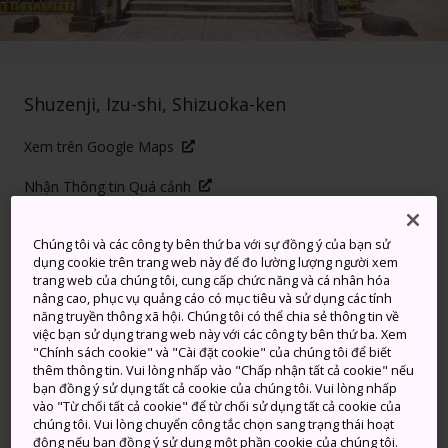
Shuzenji, Izu-shi, Shizuoka-ken
Xem trên Google Maps
Nhận Thông tin Quá cảnh
Chúng tôi và các công ty bên thứ ba với sự đồng ý của bạn sử
TỪ KHÓA
BẢN ĐỒ
dụng cookie trên trang web này để đo lường lượng người xem
trang web của chúng tôi, cung cấp chức năng và cá nhân hóa
nâng cao, phục vụ quảng cáo có mục tiêu và sử dụng các tính
năng truyền thông xã hội. Chúng tôi có thể chia sẻ thông tin về
Ngôi chùa cổ được lập ra bởi
việc bạn sử dụng trang web này với các công ty bên thứ ba. Xem
"Chính sách cookie" và "Cài đặt cookie" của chúng tôi để biết
đại sư Kobo Daishi từ 12 thế kỷ
thêm thông tin. Vui lòng nhấp vào "Chấp nhận tất cả cookie" nếu
bạn đồng ý sử dụng tất cả cookie của chúng tôi. Vui lòng nhấp
trước
vào "Từ chối tất cả cookie" để từ chối sử dụng tất cả cookie của
chúng tôi. Vui lòng chuyển công tắc chọn sang trạng thái hoạt
động nếu bạn đồng ý sử dụng một phần cookie của chúng tôi.
Tọa lạc trên đỉnh đồi, Chùa Shuzenji được thành lập