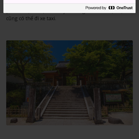
nóng Shuzenji
gần đó mất khoảng 10 phút. Mất ba
phút đi bộ từ trạm xe buýt đến ngôi chùa. Hoặc bạn
cũng có thể đi xe taxi.