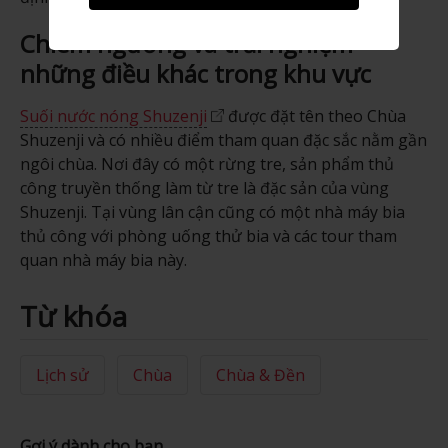
Chiêm ngưỡng và trải nghiệm
những điều khác trong khu vực
Suối nước nóng Shuzenji
được đặt tên theo Chùa
Shuzenji và có nhiều điểm tham quan đặc sắc nằm gần
ngôi chùa. Nơi đây có một rừng tre, sản phẩm thủ
công truyền thống làm từ tre là đặc sản của vùng
Shuzenji. Tại vùng lân cận cũng có một nhà máy bia
thủ công với phòng uống thử bia và các tour tham
quan nhà máy bia này.
Từ khóa
Lịch sử
Chùa
Chùa & Đền
Gợi ý dành cho bạn