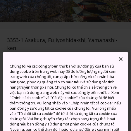
3353-1 Asakura, Fujiyoshida-shi, Yamanashi-
ken
Xem trên Google Maps
Chúng tôi và các công ty bên thứ ba với sự đồng ý của bạn sử
dụng cookie trên trang web này để đo lường lượng người xem
Nhận Thông tin Quá cảnh
trang web của chúng tôi, cung cấp chức năng và cá nhân hóa
nâng cao, phục vụ quảng cáo có mục tiêu và sử dụng các tính
năng truyền thông xã hội. Chúng tôi có thể chia sẻ thông tin về
việc bạn sử dụng trang web này với các công ty bên thứ ba. Xem
TỪ KHÓA
BẢN ĐỒ
"Chính sách cookie" và "Cài đặt cookie" của chúng tôi để biết
thêm thông tin. Vui lòng nhấp vào "Chấp nhận tất cả cookie" nếu
bạn đồng ý sử dụng tất cả cookie của chúng tôi. Vui lòng nhấp
Công viên rực rỡ sắc màu sôi
vào "Từ chối tất cả cookie" để từ chối sử dụng tất cả cookie của
chúng tôi. Vui lòng chuyển công tắc chọn sang trạng thái hoạt
động với tầm nhìn tuyệt vời ra
động nếu bạn đồng ý sử dụng một phần cookie của chúng tôi.
Ngoài ra, bạn có thể thay đổi hoặc rút lại sự đồng ý của mình bất