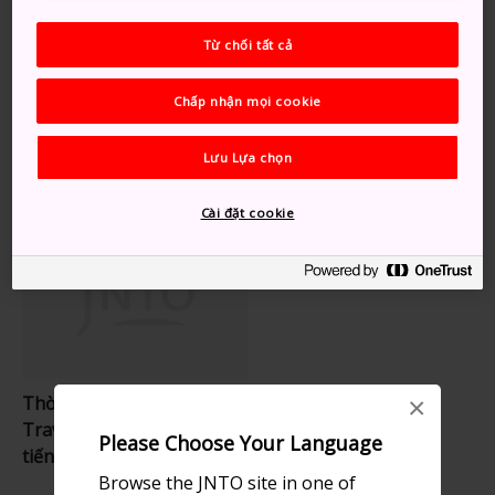
Từ khóa
Từ chối tất cả
Nghệ thuật & Thiết kế
Chấp nhận mọi cookie
Bảo tàng Nghệ thuật
Lưu Lựa chọn
Gợi ý dành cho bạn
Cài đặt cookie
×
Thời tiết tại Nhật Bản |
Travel Japan, Cơ quan Xúc
Please Choose Your Language
tiến Du lịch Nhật Bản
Browse the JNTO site in one of