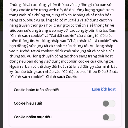
Chúng tôi và các công ty bên thứ ba với sự đồng ý của bạn sử
dụng cookie trên trang web này để đo lường lượng người xem
trang web của chúng tôi, cung cấp chức năng và cá nhân hóa
nâng cao, phục vụ quảng cáo có mục tiêu và sử dụng các tính
năng truyền thông xã hội. Chúng tôi có thể chia sẻ thông tin về
việc bạn sử dụng trang web này với các công ty bên thứ ba. Xem
"Chính sách cookie" và "Cài đặt cookie" của chúng tôi để biết
thêm thông tin. Vui lòng nhấp vào "Chấp nhận tất cả cookie" nếu
bạn đồng ý sử dụng tất cả cookie của chúng tôi. Vui lòng nhấp
3388 Mashiko, Mashiko-machi, Haga-gun,
vào "Từ chối tất cả cookie" để từ chối sử dụng tất cả cookie của
Tochigi-ken
chúng tôi. Vui lòng chuyển công tắc chọn sang trạng thái hoạt
động nếu bạn đồng ý sử dụng một phần cookie của chúng tôi.
Ngoài ra, bạn có thể thay đổi hoặc rút lại sự đồng ý của mình bất
Xem trên Google Maps
kỳ lúc nào bằng cách nhấp vào "Cài đặt cookie" theo Điều 3.2 của
"Chính sách cookie".
Chính sách Cookie
Nhận Thông tin Quá cảnh
Luôn kích hoạt
Cookie hoàn toàn cần thiết
TỪ KHÓA
BẢN ĐỒ
Cookie hiệu suất
Cookie nhắm mục tiêu