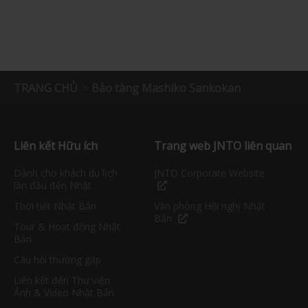
TRANG CHỦ
Bảo tàng Mashiko Sankokan
Liên kết Hữu ích
Trang web JNTO liên quan
Dành cho khách du lịch
JNTO Corporate Website
lần đầu đến Nhật
Thời tiết Nhật Bản
Văn phòng Hội nghị Nhật
Bản
Tour & Hoạt động Nhật
Bản
Câu hỏi thường gặp
Liên kết đến Thư viện
Ảnh & Video Nhật Bản