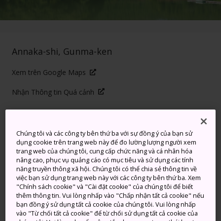
Annaka-shi, Gunma-ken
Xem trên Google Maps
Nhận Thông tin Quá cảnh
TỪ KHÓA
BẢN ĐỒ
Chúng tôi và các công ty bên thứ ba với sự đồng ý của bạn sử
dụng cookie trên trang web này để đo lường lượng người xem
trang web của chúng tôi, cung cấp chức năng và cá nhân hóa
Hồ nước có màu sắc sống
nâng cao, phục vụ quảng cáo có mục tiêu và sử dụng các tính
năng truyền thông xã hội. Chúng tôi có thể chia sẻ thông tin về
động
việc bạn sử dụng trang web này với các công ty bên thứ ba. Xem
"Chính sách cookie" và "Cài đặt cookie" của chúng tôi để biết
thêm thông tin. Vui lòng nhấp vào "Chấp nhận tất cả cookie" nếu
Tọa lạc tại Thành phố Annaka ở phía tây Gunma, hồ
bạn đồng ý sử dụng tất cả cookie của chúng tôi. Vui lòng nhấp
vào "Từ chối tất cả cookie" để từ chối sử dụng tất cả cookie của
nước nhân tạo này rất dễ nhận ra bởi cây cầu sắt đỏ