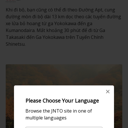
Khi đi bộ, bạn cũng có thể đi theo Đường Apt, cung
đường mòn đi bộ dài 13 km dọc theo các tuyến đường
xe lửa bỏ hoang từ ga Yokokawa đến ga
Kumanodaira. Mất khoảng 30 phút để đi từ Ga
Takasaki đến Ga Yokokawa trên Tuyến Chính
Shinetsu.
×
Please Choose Your Language
Browse the JNTO site in one of
multiple languages