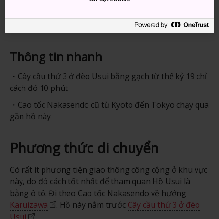
Thông tin nhanh
Cây cầu thứ 3 ở đèo Usui bằng gạch từ thế kỷ 19 chỉ
cách đó 10 phút
Cao tốc Nakasendo cũ từ Kyoto đến Tokyo chạy qua
gần hồ này
Phương thức di chuyển
Có rất ít phương tiện giao thông công cộng ở khu vực
này, do đó cách tốt nhất để tham quan Hồ Usui là
bằng ô tô. Đi theo Cao tốc Nakasendo về hướng
Karuizawa
. Hồ này nằm trước
Cây cầu thứ 3 ở đèo
Usui
.