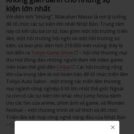
kiện lớn nhất
Với diện tích "khủng", Makuhari Messe là nơi lý tưởng
để tổ chức các sự kiện lớn nhất Nhật Bản. Trung tâm
này có kết cấu ba cơ sở, bao gồm một hội trường triển
lãm, một hội trường hội nghị và một hội trường sự
kiện, và bao phủ diện tích 210.000 mét vuông. Đây là
nơi diễn ra
Tokyo Game Show
– hội chợ thương mại
thu hút đông đảo những người đam mê video game
trên toàn thế giới đến
Chiba
. Các hội trường rộng
lớn của trung tâm là nơi hoàn hảo để tổ chức triển lãm
Tokyo Auto Salon - một trong các triển lãm thương
mại ngành công nghiệp ô tô lớn nhất thế giới. Ngoài
ra còn có các sự kiện lớn khác như Jump Festa dành
cho các fan của anime, phim ảnh và game, và Wonder
Festival – một chương trình về sở thích và đồ chơi.
Triển lãm kết hợp công nghệ hàng đầu của Nhật Bản
–
Ceatec
cũng được tổ chức tại Makuhari Messe.
×