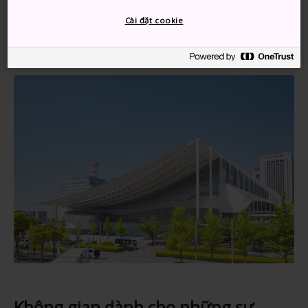
khoảng 15 phút. Đi xe buýt đến Makuhari Messe sẽ
Cài đặt cookie
mất 15 phút.
Không gian dành cho những sự