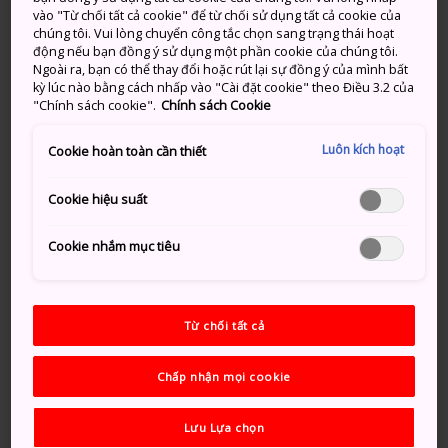
chức một số sự kiện nổi tiếng nhất của Nhật. Bạn sẽ
vào "Từ chối tất cả cookie" để từ chối sử dụng tất cả cookie của
tìm thấy những sự kiện về game, âm nhạc, phim ảnh,
chúng tôi. Vui lòng chuyển công tắc chọn sang trạng thái hoạt
động nếu bạn đồng ý sử dụng một phần cookie của chúng tôi.
xe hơi, v.v... ở đây.
Ngoài ra, bạn có thể thay đổi hoặc rút lại sự đồng ý của mình bất
kỳ lúc nào bằng cách nhấp vào "Cài đặt cookie" theo Điều 3.2 của
Thông tin nhanh
"Chính sách cookie".
Chính sách Cookie
Có sáu khách sạn, cơ sở mua sắm và nhà hàng gần
Luôn kích hoạt
Cookie hoàn toàn cần thiết
đó.
Cookie hiệu suất
Phương thức di chuyển
Cookie nhắm mục tiêu
Bạn có thể dễ dàng đến Makuhari Messe bằng tàu.
Nếu đi bằng tàu từ
Ga Tokyo
, bạn sẽ mất khoảng
Từ chối tất cả
30 phút hoặc 12 phút từ Ga Soga để đến Ga Kaihin
Makuhari trên Tuyến JR Keiyo. Từ đó, đi bộ thêm
Chấp nhận mọi cookie
khoảng năm phút là đến Makuhari Messe. Thay vào
đó, bạn có thể bắt tuyến JR Sobu đến Ga Makuhari
Lưu Lựa chọn
Hongo. Xe buýt từ ga đến Makuhari Messe tốn