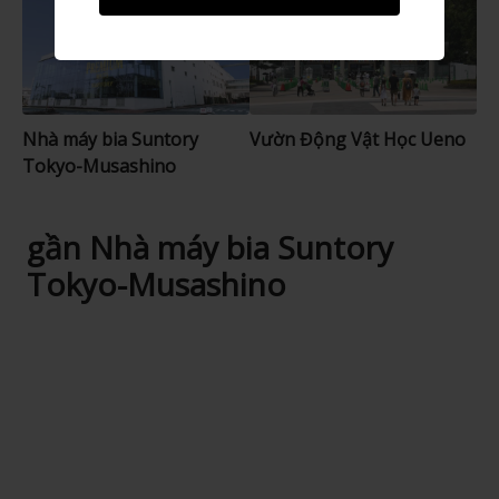
Nhà máy bia Suntory
Vườn Động Vật Học Ueno
Tokyo-Musashino
gần Nhà máy bia Suntory
Tokyo-Musashino