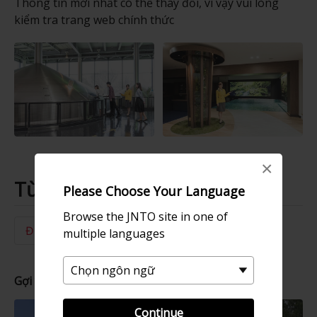
Thông tin mới nhất có thể thay đổi, vì vậy vui lòng
kiểm tra trang web chính thức
×
Từ khóa
Please Choose Your Language
Browse the JNTO site in one of
Điểm tham quan
Bia
Nhà máy bia
multiple languages
Gợi ý dành cho bạn
Continue