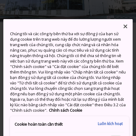
Chúng tôi và các công ty bên thứ ba với sự đồng ý của bạn sử
dụng cookie trên trang web này để đo lường lượng người xem
3-3-1 Yazaki-cho, Fuchu-shi, Tokyo-to
trang web của chúng tôi, cung cấp chức năng và cá nhân hóa
nâng cao, phục vụ quảng cáo có mục tiêu và sử dụng các tính
Xem trên Google Maps
năng truyền thông xã hội. Chúng tôi có thể chia sẻ thông tin về
việc bạn sử dụng trang web này với các công ty bên thứ ba. Xem
Nhận Thông tin Quá cảnh
"Chính sách cookie" và "Cài đặt cookie" của chúng tôi để biết
thêm thông tin. Vui lòng nhấp vào "Chấp nhận tất cả cookie" nếu
bạn đồng ý sử dụng tất cả cookie của chúng tôi. Vui lòng nhấp
vào "Từ chối tất cả cookie" để từ chối sử dụng tất cả cookie của
chúng tôi. Vui lòng chuyển công tắc chọn sang trạng thái hoạt
TỪ KHÓA
BẢN ĐỒ
động nếu bạn đồng ý sử dụng một phần cookie của chúng tôi.
Ngoài ra, bạn có thể thay đổi hoặc rút lại sự đồng ý của mình bất
kỳ lúc nào bằng cách nhấp vào "Cài đặt cookie" theo Điều 3.2 của
Nốc thử những vại bia địa
"Chính sách cookie".
Chính sách Cookie
phương và xem cách thức làm
Luôn kích hoạt
Cookie hoàn toàn cần thiết
ra chúng