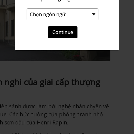
Continue
n nghi của giai cấp thượng
tiền sảnh được làm bởi nghệ nhân chyên về
que. Các bức tường của phòng tranh nhỏ
h sơn dầu của Henri Rapin.