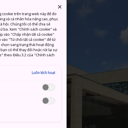
g cookie trên trang web này để đo
ăng và cá nhân hóa nâng cao, phục
 hội. Chúng tôi có thể chia sẻ
thứ ba. Xem "Chính sách cookie" và
hấp vào "Chấp nhận tất cả cookie"
 vào "Từ chối tất cả cookie" để từ
c chọn sang trạng thái hoạt động
ạn có thể thay đổi hoặc rút lại sự
e" theo Điều 3.2 của "Chính sách
Luôn kích hoạt