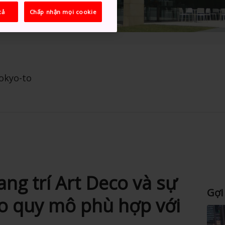
cả
Chấp nhận mọi cookie
Tokyo-to
ang trí Art Deco và sự
Gợi
eo quy mô phù hợp với