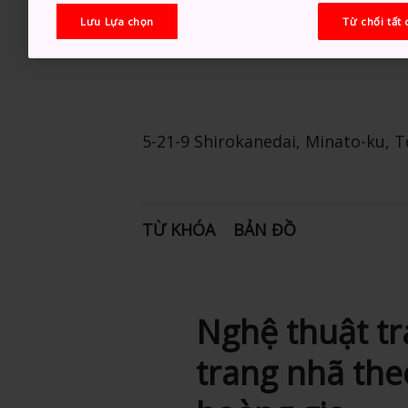
Lưu Lựa chọn
Từ chối tất 
5-21-9 Shirokanedai, Minato-ku, 
TỪ KHÓA
BẢN ĐỒ
Nghệ thuật tr
trang nhã th