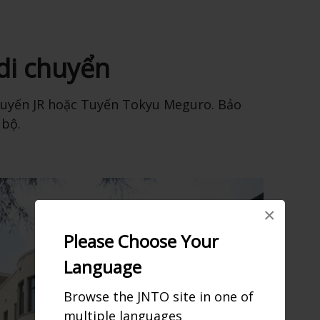
di chuyển
Tuyến JR hoặc Tuyến Tokyu Meguro. Bảo
 bộ.
×
Please Choose Your
Language
Browse the JNTO site in one of
multiple languages