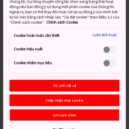
từng được sử dụng hoặc có liên quan đến Thiên
chúng tôi. Vui lòng chuyển công tắc chọn sang trạng thái hoạt
hoàng Minh Trị và Hoàng hậu Shoken.
động nếu bạn đồng ý sử dụng một phần cookie của chúng tôi.
Ngoài ra, bạn có thể thay đổi hoặc rút lại sự đồng ý của mình bất
Vườn Nội, “địa điểm sở hữu sức mạnh” bị ẩn
kỳ lúc nào bằng cách nhấp vào "Cài đặt cookie" theo Điều 3.2 của
"Chính sách cookie".
Chính sách Cookie
giấu
Đại lễ hội Mùa xuân của ngôi đền được tổ
Luôn kích hoạt
Cookie hoàn toàn cần thiết
chức từ cuối tháng 4 đến đầu tháng 5
Cookie hiệu suất
Cookie nhắm mục tiêu
Phương thức di chuyển
Meiji-jingu nằm cạnh Ga Harajuku và Ga Meiji-
Từ chối tất cả
jingumae.
Chấp nhận mọi cookie
Nếu đi bằng tàu JR, hãy đi Tuyến Yamanote đến Ga
Harajuku. Nếu đi tàu điện ngầm, hãy đi tuyến Chiyoda
Lưu Lựa chọn
hoặc tuyến Fukutoshin đến Meiji-jingumae. Đền thờ
cách cả hai địa điểm này 10 phút đi bộ.