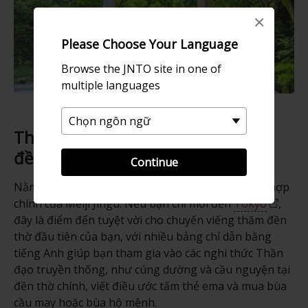
×
Please Choose Your Language
Browse the JNTO site in one of
multiple languages
Tham gia vào truyền thống của
đền thờ
Continue
Nằm giữa khu rừng trong đô thị này là khu phức hợp
chính của Meiji Jingu. Nếu bạn chỉ mới đến
Tokyo
,
đây là điểm đến tuyệt vời cho chuyến viếng thăm đền
thờ đầu tiên của bạn, với nhiều bảng chỉ dẫn bằng
tiếng Anh giúp bạn tham gia vào các nghi thức Thần
đạo truyền thống, như cúng dường và cầu nguyện tại
đền thờ chính, viết điều ước tấm thẻ ema và mua bùa
cầu may hoặc bùa hộ mệnh.