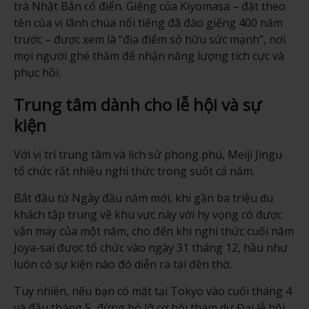
trà Nhật Bản cổ điển. Giếng của Kiyomasa – đặt theo
tên của vị lãnh chúa nổi tiếng đã đào giếng 400 năm
trước – được xem là “địa điểm sở hữu sức mạnh”, nơi
mọi người ghé thăm để nhận năng lượng tích cực và
phục hồi.
Trung tâm dành cho lễ hội và sự
kiện
Với vị trí trung tâm và lịch sử phong phú, Meiji Jingu
tổ chức rất nhiều nghi thức trong suốt cả năm.
Bắt đầu từ Ngày đầu năm mới, khi gần ba triệu du
khách tập trung về khu vực này với hy vọng có được
vận may của một năm, cho đến khi nghi thức cuối năm
Joya-sai được tổ chức vào ngày 31 tháng 12, hầu như
luôn có sự kiện nào đó diễn ra tại đền thờ.
Tuy nhiên, nếu bạn có mặt tại Tokyo vào cuối tháng 4
và đầu tháng 5, đừng bỏ lỡ cơ hội tham dự Đại lễ hội