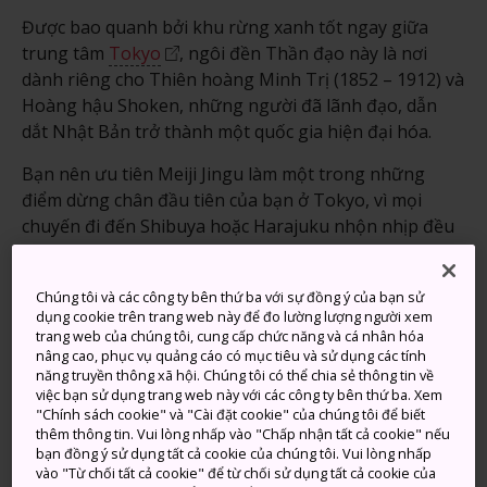
Được bao quanh bởi khu rừng xanh tốt ngay giữa
trung tâm
Tokyo
, ngôi đền Thần đạo này là nơi
dành riêng cho Thiên hoàng Minh Trị (1852 – 1912) và
Hoàng hậu Shoken, những người đã lãnh đạo, dẫn
dắt Nhật Bản trở thành một quốc gia hiện đại hóa.
Bạn nên ưu tiên Meiji Jingu làm một trong những
điểm dừng chân đầu tiên của bạn ở Tokyo, vì mọi
chuyến đi đến Shibuya hoặc Harajuku nhộn nhịp đều
ghép đôi phù hợp với chuyến đi bộ yên tĩnh dọc theo
con đường đông người qua lại dẫn đến điện thờ chính
Chúng tôi và các công ty bên thứ ba với sự đồng ý của bạn sử
của ngôi đền.
dụng cookie trên trang web này để đo lường lượng người xem
trang web của chúng tôi, cung cấp chức năng và cá nhân hóa
nâng cao, phục vụ quảng cáo có mục tiêu và sử dụng các tính
năng truyền thông xã hội. Chúng tôi có thể chia sẻ thông tin về
việc bạn sử dụng trang web này với các công ty bên thứ ba. Xem
Đừng bỏ lỡ
"Chính sách cookie" và "Cài đặt cookie" của chúng tôi để biết
thêm thông tin. Vui lòng nhấp vào "Chấp nhận tất cả cookie" nếu
bạn đồng ý sử dụng tất cả cookie của chúng tôi. Vui lòng nhấp
Bảo tàng Meiji Jingu, chứa đầy các món đồ
vào "Từ chối tất cả cookie" để từ chối sử dụng tất cả cookie của