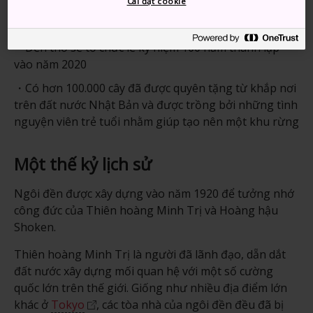
Cài đặt cookie
Thông tin nhanh
Đền thờ sẽ tổ chức lễ kỷ niệm 100 năm thành lập
vào năm 2020
Có hơn 100.000 cây đã được quyên tặng từ khắp nơi
trên đất nước Nhật Bản và được trồng bởi những tình
nguyện viên trẻ tuổi nhằm giúp tạo nên một khu rừng
Một thế kỷ lịch sử
Ngôi đền được xây dựng vào năm 1920 để tưởng nhớ
công đức của Thiên hoàng Minh Trị và Hoàng hậu
Shoken.
Thiên hoàng Minh Trị là người đã lãnh đạo, dẵn dắt
đất nước xây dựng mối quan hệ với một số cường
quốc lớn trên thế giới. Giống như nhiều địa điểm lớn
khác ở
Tokyo
, các tòa nhà của ngôi đền đều đã bị