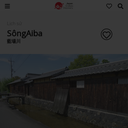
Lịch sử
SôngAiba
藍場川