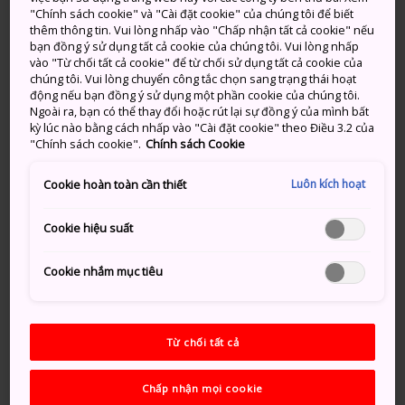
"Chính sách cookie" và "Cài đặt cookie" của chúng tôi để biết
Sông Aiba là một trong những khu vực quyến rũ nhất
thêm thông tin. Vui lòng nhấp vào "Chấp nhận tất cả cookie" nếu
bạn đồng ý sử dụng tất cả cookie của chúng tôi. Vui lòng nhấp
ở
Hagi
, chảy xuyên qua những con phố hẹp nơi có
vào "Từ chối tất cả cookie" để từ chối sử dụng tất cả cookie của
các khu nhà truyền thống thời Edo. Đây là con sông
chúng tôi. Vui lòng chuyển công tắc chọn sang trạng thái hoạt
nhân tạo được đào vào năm 1744 nhằm phục vụ mục
động nếu bạn đồng ý sử dụng một phần cookie của chúng tôi.
Ngoài ra, bạn có thể thay đổi hoặc rút lại sự đồng ý của mình bất
đích vận chuyển hàng hóa bằng thuyền, hỗ trợ cho
kỳ lúc nào bằng cách nhấp vào "Cài đặt cookie" theo Điều 3.2 của
nền kinh tế hưng thịnh của thị trấn thành này.
"Chính sách cookie".
Chính sách Cookie
Luôn kích hoạt
Cookie hoàn toàn cần thiết
Đừng bỏ lỡ
Cookie hiệu suất
Đi dạo dọc Sông Aiba vào lúc hoàng hôn
Cookie nhắm mục tiêu
Đạp xe dọc theo Sông Hashimoto vào mùa
xuân khi hoa anh đào đang nở rộ
Từ chối tất cả
Ghé thăm các cửa hàng gốm Hagi yaki dọc
trên đường
Chấp nhận mọi cookie