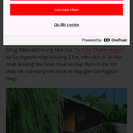
Lưu Lựa chọn
Phương thức di chuyển
Cài đặt cookie
Cách tốt nhất để đến con sông này là bằng taxi hoặc
thuê xe đạp.
Sông Aiba cách trung tâm của
Thị trấn Thành Hagi
và Ga Higashi-Hagi khoảng 2 km, nên cách đi lại tiện
nhất là bằng taxi hoặc thuê xe đạp. Bạn có thể tìm
thấy các cửa hàng cho thuê xe đạp gần Ga Higashi-
Hagi.