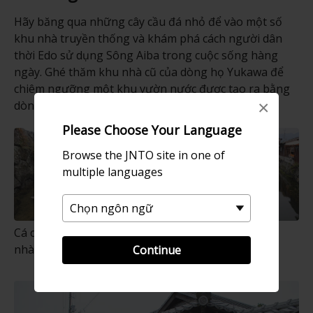
Hãy băng qua những cây cầu đá nhỏ để vào một số
khu nhà truyền thống và khám phá cách người dân
thời Edo sử dụng Sông Aiba trong cuộc sống hàng
ngày. Ghé thăm khu nhà cũ của dòng họ Yukawa để
chiêm ngưỡng một khu vườn nước được tạo ra bằng
×
dòng chảy từ Sông Aiba.
Please Choose Your Language
Browse the JNTO site in one of
multiple languages
Cá chép koi với vẻ đẹp sang trọng quẫy đuôi nhẹ
nhàng trong vùng nước nông
Continue