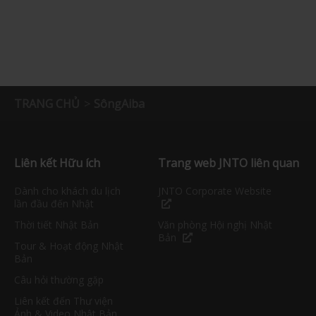
TRANG CHỦ
SôngAiba
Liên kết Hữu ích
Trang web JNTO liên quan
Dành cho khách du lịch
JNTO Corporate Website
lần đầu đến Nhật
Thời tiết Nhật Bản
Văn phòng Hội nghị Nhật
Bản
Tour & Hoạt động Nhật
Bản
Câu hỏi thường gặp
Liên kết đến Thư viện
Ảnh & Video Nhật Bản