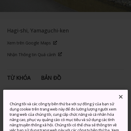
Hagi-shi, Yamaguchi-ken
Xem trên Google Maps
Nhận Thông tin Quá cảnh
TỪ KHÓA
BẢN ĐỒ
Ngắm đàn cá chép đầy màu
Chúng tôi và các công ty bên thứ ba với sự đồng ý của bạn sử
sắc bơi lội trong dòng sông
dụng cookie trên trang web này để đo lường lượng người xem
bên cạnh khu nhà samurai
trang web của chúng tôi, cung cấp chức năng và cá nhân hóa
nâng cao, phục vụ quảng cáo có mục tiêu và sử dụng các tính
truyền thống
năng truyền thông xã hội. Chúng tôi có thể chia sẻ thông tin về
việc bạn sử dụng trang web này với các công ty bên thứ ba. Xem