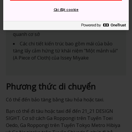
Đừng bỏ lỡ
Cài đặt cookie
Dành thời gian tại công viên thanh bình
quanh cơ sở
Các chi tiết kiến trúc bao gồm mái của bảo
tàng lấy cảm hứng từ khái niệm "Một mảnh vải"
(A Piece of Cloth) của Issey Miyake
Phương thức di chuyển
Có thể đến bảo tàng bằng tàu hỏa hoặc taxi.
Bạn có thể đi tàu hoặc taxi để đến 21_21 DESIGN
SIGHT. Cơ sở cách Ga Roppongi trên Tuyến Toei
Oedo, Ga Roppongi trên Tuyến Tokyo Metro Hibiya