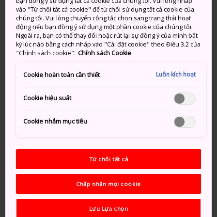
Điểm đến trong mơ của người
bạn đồng ý sử dụng tất cả cookie của chúng tôi. Vui lòng nhấp
vào "Từ chối tất cả cookie" để từ chối sử dụng tất cả cookie của
yêu thích thiết kế
chúng tôi. Vui lòng chuyển công tắc chọn sang trạng thái hoạt
động nếu bạn đồng ý sử dụng một phần cookie của chúng tôi.
Ngoài ra, bạn có thể thay đổi hoặc rút lại sự đồng ý của mình bất
21_21 DESIGN SIGHT là nơi sẽ khiến chúng ta phải để
kỳ lúc nào bằng cách nhấp vào "Cài đặt cookie" theo Điều 3.2 của
tâm đến những sự việc và sự kiện hàng ngày, đồng
"Chính sách cookie".
Chính sách Cookie
thời đưa ra nhiều đề xuất khác nhau và truyền đạt
nhiều khám phá từ quan điểm thiết kế. Mục đích của
Luôn kích hoạt
Cookie hoàn toàn cần thiết
chúng tôi là thúc đẩy sự hiểu biết và quan tâm đến
thiết kế bằng cách thu hút sự tham gia của các nhà
Cookie hiệu suất
thiết kế, nhân viên công ty, kỹ sư, thợ thủ công và
công chúng.
Cookie nhắm mục tiêu
21_21 DESIGN SIGHT là cơ sở tập trung vào thiết kế,
do nhà thiết kế Issey Miyake thành lập. Bảo tàng mở
Từ chối tất cả
cửa vào tháng 3 năm 2007 và nằm trong khu phức
hợp Tokyo Midtown tại
Roppongi
. Tòa nhà được
Chấp nhận mọi cookie
thiết kế bởi kiến ​​trúc sư nổi tiếng thế giới Tadao Ando.
Lưu Lựa chọn