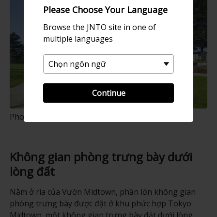
Please Choose Your Language
Browse the JNTO site in one of
multiple languages
Continue
Photo: Masaya Yoshimura
Không gian phòng trưng bày dưới
lòng đất
Nằm ở rìa của Vườn Midtown, phần lớn không gian
phòng trưng bày được đặt ở khu phức hợp Tokyo
Midtown, một không gian trưng bày đặt dưới lòng