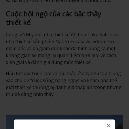
và Ga Nogizaka trên Tuyến Chiyoda 5 phút đi bộ.
Cuộc hội ngộ của các bậc thầy
thiết kế
Cùng với Miyake, nhà thiết kế đồ họa Taku Satoh và
nhà thiết kế sản phẩm Naoto Fukasawa với vai trò
giám đốc và ba giám đốc khác đã hình dung ra một
không gian sẽ mang lại quan điểm tươi mới về cách
diễn giải và đánh giá đúng mức thiết kế.
Hầu hết các triển lãm và hội thảo ở đây đều tập trung
vào chủ đề “cuộc sống hàng ngày” và khám phá thế
giới thiết kế thường bị đánh giá thấp ẩn trong những
thứ dễ dàng nhìn thấy.
×