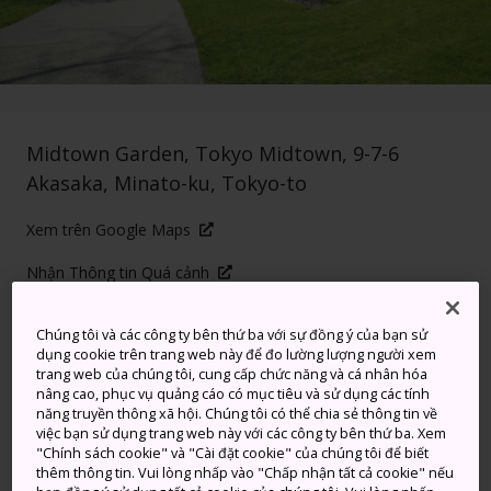
Midtown Garden, Tokyo Midtown, 9-7-6
Akasaka, Minato-ku, Tokyo-to
Xem trên Google Maps
Nhận Thông tin Quá cảnh
Chúng tôi và các công ty bên thứ ba với sự đồng ý của bạn sử
dụng cookie trên trang web này để đo lường lượng người xem
TỪ KHÓA
BẢN ĐỒ
trang web của chúng tôi, cung cấp chức năng và cá nhân hóa
nâng cao, phục vụ quảng cáo có mục tiêu và sử dụng các tính
năng truyền thông xã hội. Chúng tôi có thể chia sẻ thông tin về
Photo: Masaya Yoshimura
việc bạn sử dụng trang web này với các công ty bên thứ ba. Xem
"Chính sách cookie" và "Cài đặt cookie" của chúng tôi để biết
thêm thông tin. Vui lòng nhấp vào "Chấp nhận tất cả cookie" nếu