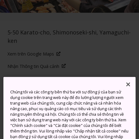
5-50 Karato-cho, Shimonoseki-shi, Yamaguchi-
ken
Xem trên Google Maps
Nhận Thông tin Quá cảnh
TỪ KHÓA
BẢN ĐỒ
Chúng tôi và các công ty bên thứ ba với sự đồng ý của bạn sử
dụng cookie trên trang web này để đo lường lượng người xem
trang web của chúng tôi, cung cấp chức năng và cá nhân hóa
Một chợ cá sẽ thu hút mọi giác
nâng cao, phục vụ quảng cáo có mục tiêu và sử dụng các tính
năng truyền thông xã hội. Chúng tôi có thể chia sẻ thông tin về
quan của bạn
việc bạn sử dụng trang web này với các công ty bên thứ ba. Xem
"Chính sách cookie" và "Cài đặt cookie" của chúng tôi để biết
thêm thông tin. Vui lòng nhấp vào "Chấp nhận tất cả cookie" nếu
Tại khu chợ nhộn nhịp ở
Yamaguchi
này, ngư dân
bạn đồng ý sử dụng tất cả cookie của chúng tôi. Vui lòng nhấp