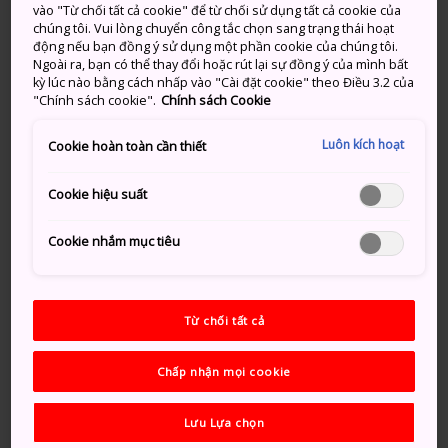
vào "Từ chối tất cả cookie" để từ chối sử dụng tất cả cookie của
địa phương sẽ bán cá vừa mới đánh bắt được với giá
chúng tôi. Vui lòng chuyển công tắc chọn sang trạng thái hoạt
cả rất phải chăng. Chợ Karato khởi đầu là một khu chợ
động nếu bạn đồng ý sử dụng một phần cookie của chúng tôi.
đường phố vào năm 1909 và hiện là chợ đầu mối cung
Ngoài ra, bạn có thể thay đổi hoặc rút lại sự đồng ý của mình bất
kỳ lúc nào bằng cách nhấp vào "Cài đặt cookie" theo Điều 3.2 của
cấp cá trên khắp Nhật Bản. Mặc dù mặt hàng chính
"Chính sách cookie".
Chính sách Cookie
của Karato là hải sản, thế nhưng bạn cũng có thể mua
các sản vật địa phương thu hoạch theo mùa khác vì ở
Luôn kích hoạt
Cookie hoàn toàn cần thiết
đây còn có quầy hàng của nhiều nông dân đến từ
Yamaguchi
và khu vực xung quanh.
Cookie hiệu suất
Thông tin nhanh
Cookie nhắm mục tiêu
Khung cảnh trên Eo biển Kanmon đẹp ấn tượng
Bạn có thể dùng thử một bát cơm trộn donburi hải
Từ chối tất cả
sản hoặc mua từng miếng sushi ngon tuyệt
Chấp nhận mọi cookie
Phương thức di chuyển
Lưu Lựa chọn
Hãy đi xe buýt Sanden Kotsu từ ngay bên ngoài Ga