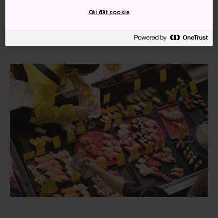
Shimonoseki. Xuống tại trạm dừng Karato và Chợ
Cài đặt cookie
Karato cách đó khoảng ba phút đi bộ. Hãy đảm bảo
đến sớm để ngắm nhìn chợ lúc nhộn nhịp nhất.