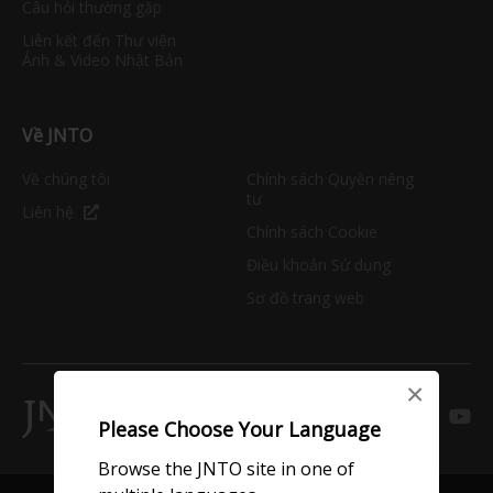
Câu hỏi thường gặp
Liên kết đến Thư viện
Ảnh & Video Nhật Bản
Về JNTO
Về chúng tôi
Chính sách Quyền riêng
tư
Liên hệ
Chính sách Cookie
Điều khoản Sử dụng
Sơ đồ trang web
×
Please Choose Your Language
Browse the JNTO site in one of