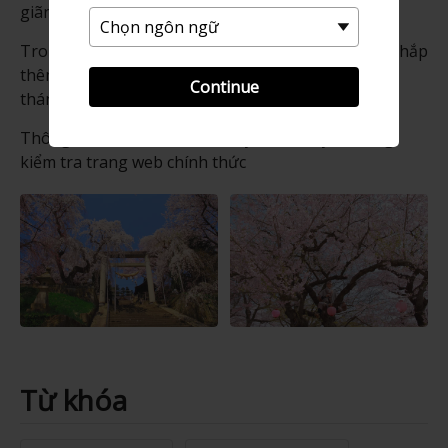
giãn.
Trong mùa hoa anh đào, toàn bộ công viên được thắp
thêm đèn vào buổi tối từ giữa tháng 4 đến ngày 5
Continue
tháng 5.
Thông tin mới nhất có thể thay đổi, vì vậy vui lòng
kiểm tra trang web chính thức
Từ khóa