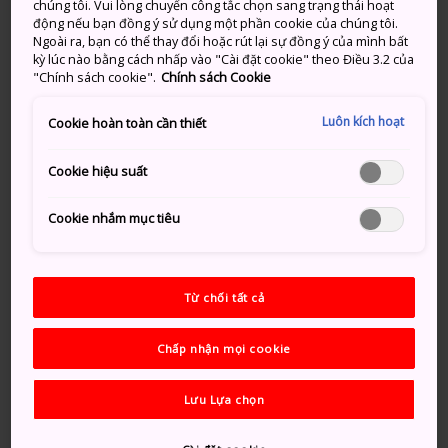
chúng tôi. Vui lòng chuyển công tắc chọn sang trạng thái hoạt
Thành phố Yamagata
. Mùa xuân mang đến cho du
động nếu bạn đồng ý sử dụng một phần cookie của chúng tôi.
Ngoài ra, bạn có thể thay đổi hoặc rút lại sự đồng ý của mình bất
khách tham quan khu vực này những khung cảnh
kỳ lúc nào bằng cách nhấp vào "Cài đặt cookie" theo Điều 3.2 của
tuyệt vời nhất nhờ những cây anh đào nở rộ lộng lẫy.
"Chính sách cookie".
Chính sách Cookie
Làm sao để đến đó
Luôn kích hoạt
Cookie hoàn toàn cần thiết
Công viên Eboshiyama nằm gần Ga Akayu, nằm trên
Cookie hiệu suất
Tuyến tàu Yamagata Shinkansen và Tuyến đường
chính Ou.
Cookie nhắm mục tiêu
Bạn có thể trực tiếp đến Ga Akayu từ Tokyo trong
khoảng hai tiếng rưỡi bằng Tàu Yamagata
Shinkansen. Từ các thành phố trong khu vực Tohoku,
Từ chối tất cả
bao gồm Fukushima, Zao,
Yamagata
và Akita, bạn
có thể đến Ga Akayu bằng Tuyến đường chính Ou.
Chấp nhận mọi cookie
Nhưng hãy nhớ rằng thời gian di chuyển trên tuyến
khu vực này sẽ khá dài.
Lưu Lựa chọn
Bạn có thể đến Công viên Eboshiyama bằng ô tô chỉ