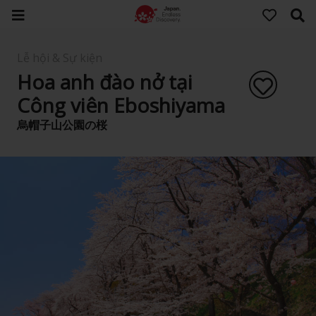
Lễ hội & Sự kiện
Hoa anh đào nở tại
Công viên Eboshiyama
烏帽子山公園の桜