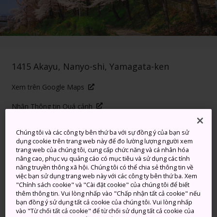
1415 Akayu, Nanyo-shi, Yamagata-ken
Xem trên Google Maps
Nhận Thông tin Quá cảnh
Chúng tôi và các công ty bên thứ ba với sự đồng ý của bạn sử
dụng cookie trên trang web này để đo lường lượng người xem
TỪ KHÓA
BẢN ĐỒ
trang web của chúng tôi, cung cấp chức năng và cá nhân hóa
nâng cao, phục vụ quảng cáo có mục tiêu và sử dụng các tính
năng truyền thông xã hội. Chúng tôi có thể chia sẻ thông tin về
Mùa thích hợp nhất để đi dạo
việc bạn sử dụng trang web này với các công ty bên thứ ba. Xem
"Chính sách cookie" và "Cài đặt cookie" của chúng tôi để biết
xuyên Nhật Bản
thêm thông tin. Vui lòng nhấp vào "Chấp nhận tất cả cookie" nếu
bạn đồng ý sử dụng tất cả cookie của chúng tôi. Vui lòng nhấp
vào "Từ chối tất cả cookie" để từ chối sử dụng tất cả cookie của
Công viên Eboshiyama là địa điểm lý tưởng để chia tay