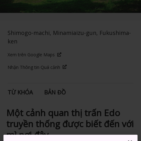
Shimogo-machi, Minamiaizu-gun, Fukushima-
ken
Xem trên Google Maps
Nhận Thông tin Quá cảnh
TỪ KHÓA
BẢN ĐỒ
Một cảnh quan thị trấn Edo
truyền thống được biết đến với
mì nơi đây