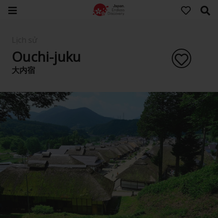
Lịch sử
Ouchi-juku
大内宿