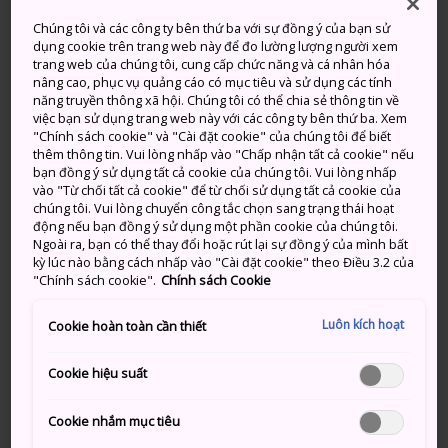
Trong thời Edo (1603-1867) Ouchi-juku là một thị trấn
Chúng tôi và các công ty bên thứ ba với sự đồng ý của bạn sử
dụng cookie trên trang web này để đo lường lượng người xem
bưu điện phục vụ du khách. Nhiều tòa nhà đã được
trang web của chúng tôi, cung cấp chức năng và cá nhân hóa
bảo tồn từ thời điểm này, cung cấp cho du khách trải
nâng cao, phục vụ quảng cáo có mục tiêu và sử dụng các tính
nghiệm du hành thời gian đích thực đến một trong
năng truyền thông xã hội. Chúng tôi có thể chia sẻ thông tin về
việc bạn sử dụng trang web này với các công ty bên thứ ba. Xem
những thời kỳ giàu văn hóa nhất của Nhật Bản.
"Chính sách cookie" và "Cài đặt cookie" của chúng tôi để biết
thêm thông tin. Vui lòng nhấp vào "Chấp nhận tất cả cookie" nếu
bạn đồng ý sử dụng tất cả cookie của chúng tôi. Vui lòng nhấp
vào "Từ chối tất cả cookie" để từ chối sử dụng tất cả cookie của
Đừng bỏ lỡ
chúng tôi. Vui lòng chuyển công tắc chọn sang trạng thái hoạt
động nếu bạn đồng ý sử dụng một phần cookie của chúng tôi.
Ngoài ra, bạn có thể thay đổi hoặc rút lại sự đồng ý của mình bất
kỳ lúc nào bằng cách nhấp vào "Cài đặt cookie" theo Điều 3.2 của
Chuyến tàu ngắm cảnh hoàn hảo với chiếu
"Chính sách cookie".
Chính sách Cookie
tatami và bàn ghế ngồi thấp
Món mì negi soba hấp dẫn
Luôn kích hoạt
Cookie hoàn toàn cần thiết
Cookie hiệu suất
Phương thức di chuyển
Cookie nhắm mục tiêu