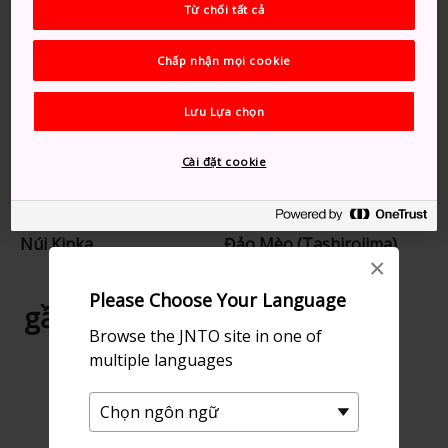
Từ chối tất cả
Chấp nhận mọi cookie
Gợi ý dành cho bạn
Lưu Lựa chọn
Cài đặt cookie
Núi Kinka
Đảo Mèo (Tashirojima)
×
Please Choose Your Language
gần Thành Wakuya
Browse the JNTO site in one of
multiple languages