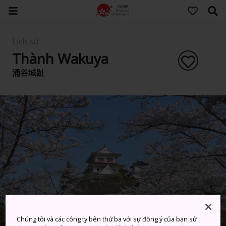
Lịch sử
Thành Wakuya
涌谷城趾
Chúng tôi và các công ty bên thứ ba với sự đồng ý của bạn sử