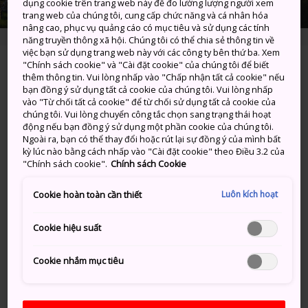
dụng cookie trên trang web này để đo lường lượng người xem
trang web của chúng tôi, cung cấp chức năng và cá nhân hóa
nâng cao, phục vụ quảng cáo có mục tiêu và sử dụng các tính
năng truyền thông xã hội. Chúng tôi có thể chia sẻ thông tin về
việc bạn sử dụng trang web này với các công ty bên thứ ba. Xem
"Chính sách cookie" và "Cài đặt cookie" của chúng tôi để biết
3-2 Wakuya Shimocho, Wakuya-cho, Toda-gun,
thêm thông tin. Vui lòng nhấp vào "Chấp nhận tất cả cookie" nếu
Miyagi-ken
bạn đồng ý sử dụng tất cả cookie của chúng tôi. Vui lòng nhấp
vào "Từ chối tất cả cookie" để từ chối sử dụng tất cả cookie của
chúng tôi. Vui lòng chuyển công tắc chọn sang trạng thái hoạt
Xem trên Google Maps
động nếu bạn đồng ý sử dụng một phần cookie của chúng tôi.
Ngoài ra, bạn có thể thay đổi hoặc rút lại sự đồng ý của mình bất
Nhận Thông tin Quá cảnh
kỳ lúc nào bằng cách nhấp vào "Cài đặt cookie" theo Điều 3.2 của
"Chính sách cookie".
Chính sách Cookie
Luôn kích hoạt
Cookie hoàn toàn cần thiết
TỪ KHÓA
BẢN ĐỒ
Cookie hiệu suất
Từ khóa
Cookie nhắm mục tiêu
Lịch sử
Những tòa thành