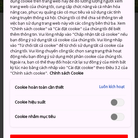
dụng cookie trên trang web này để đo lường lượng người xem
trang web của chúng tôi, cung cấp chức năng và cá nhân hóa
nâng cao, phục vụ quảng cáo có mục tiêu và sử dụng các tính
năng truyền thông xã hội. Chúng tôi có thể chia sẻ thông tin về
việc bạn sử dụng trang web này với các công ty bên thứ ba. Xem
"Chính sách cookie" và "Cài đặt cookie" của chúng tôi để biết
Higashitagawa-gun, Yamagata-ken
thêm thông tin. Vui lòng nhấp vào "Chấp nhận tất cả cookie" nếu
bạn đồng ý sử dụng tất cả cookie của chúng tôi. Vui lòng nhấp
Xem trên Google Maps
vào "Từ chối tất cả cookie" để từ chối sử dụng tất cả cookie của
chúng tôi. Vui lòng chuyển công tắc chọn sang trạng thái hoạt
động nếu bạn đồng ý sử dụng một phần cookie của chúng tôi.
Nhận Thông tin Quá cảnh
Ngoài ra, bạn có thể thay đổi hoặc rút lại sự đồng ý của mình bất
kỳ lúc nào bằng cách nhấp vào "Cài đặt cookie" theo Điều 3.2 của
"Chính sách cookie".
Chính sách Cookie
TỪ KHÓA
BẢN ĐỒ
Luôn kích hoạt
Cookie hoàn toàn cần thiết
Cookie hiệu suất
Từ khóa
Cookie nhắm mục tiêu
Thiên nhiên
Núi
Lá mùa thu