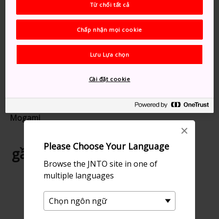
Từ chối tất cả
Gợi ý dành cho bạn
Chấp nhận mọi cookie
Lưu Lựa chọn
Cài đặt cookie
Du thuyền trên Sông
Mogami
×
Please Choose Your Language
gần Núi Gassan
Browse the JNTO site in one of
multiple languages