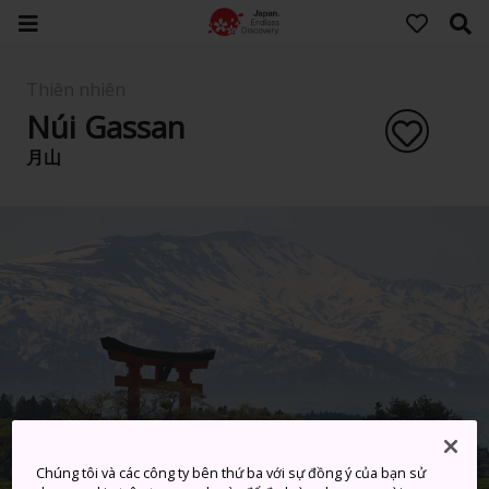
Thiên nhiên
Núi Gassan
月山
Chúng tôi và các công ty bên thứ ba với sự đồng ý của bạn sử