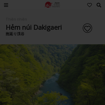
Thiên nhiên
Hẻm núi Dakigaeri
抱返り渓谷