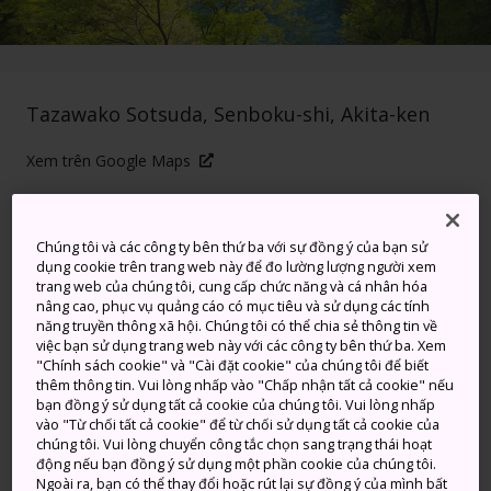
Tazawako Sotsuda, Senboku-shi, Akita-ken
Xem trên Google Maps
Nhận Thông tin Quá cảnh
Chúng tôi và các công ty bên thứ ba với sự đồng ý của bạn sử
dụng cookie trên trang web này để đo lường lượng người xem
trang web của chúng tôi, cung cấp chức năng và cá nhân hóa
TỪ KHÓA
BẢN ĐỒ
nâng cao, phục vụ quảng cáo có mục tiêu và sử dụng các tính
năng truyền thông xã hội. Chúng tôi có thể chia sẻ thông tin về
việc bạn sử dụng trang web này với các công ty bên thứ ba. Xem
Làn nước trong xanh chảy
"Chính sách cookie" và "Cài đặt cookie" của chúng tôi để biết
thêm thông tin. Vui lòng nhấp vào "Chấp nhận tất cả cookie" nếu
trong núi và những cánh rừng
bạn đồng ý sử dụng tất cả cookie của chúng tôi. Vui lòng nhấp
vào "Từ chối tất cả cookie" để từ chối sử dụng tất cả cookie của
nguyên sinh tươi tốt trong một
chúng tôi. Vui lòng chuyển công tắc chọn sang trạng thái hoạt
động nếu bạn đồng ý sử dụng một phần cookie của chúng tôi.
khe núi ngoạn mục
Ngoài ra, bạn có thể thay đổi hoặc rút lại sự đồng ý của mình bất