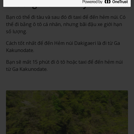
Phương thức di chuyển
Bạn có thể đi tàu và sau đó đi taxi để đến hẻm núi. Có
thể đi bằng ô tô cá nhân, nhưng bãi đậu xe giới hạn
số lượng.
Cách tốt nhất để đến Hẻm núi Dakigaeri là đi từ Ga
Kakunodate.
Bạn sẽ mất 15 phút đi ô tô hoặc taxi để đến hẻm núi
từ Ga Kakunodate.