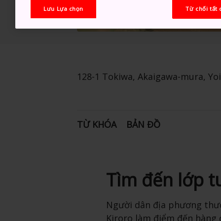
Lưu Lựa chọn
Từ chối tất 
128-1 Tokiwa, Akaigawa-mura, Yoi
TỪ KHÓA
BẢN ĐỒ
Tìm đến lớp tu
Người dân địa phương thư
Kiroro làm điểm đến hàng 