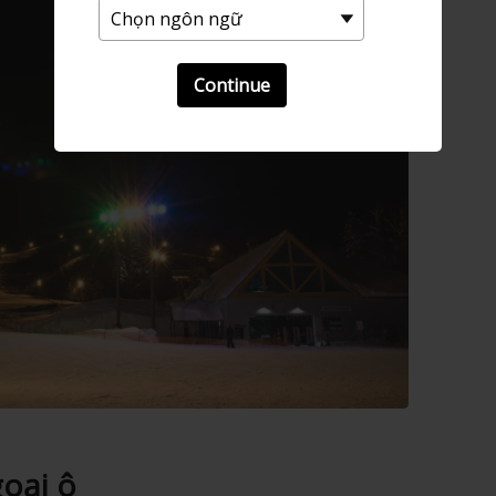
Continue
oại ô