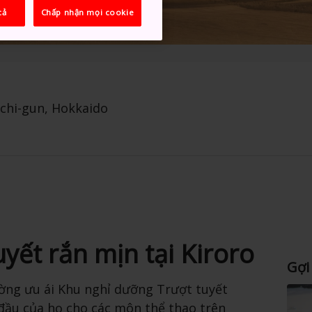
cả
Chấp nhận mọi cookie
chi-gun, Hokkaido
yết rắn mịn tại Kiroro
Gợi
ờng ưu ái Khu nghỉ dưỡng Trượt tuyết
đầu của họ cho các môn thể thao trên