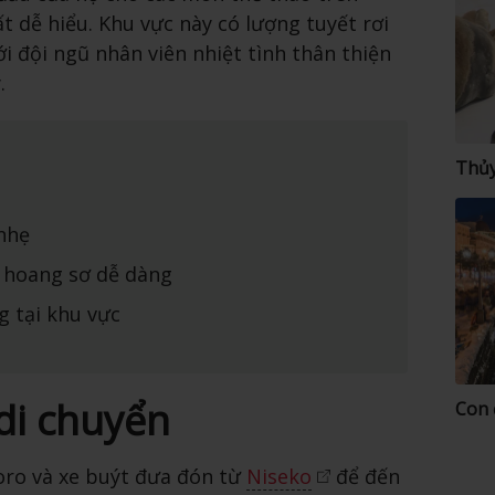
ất dễ hiểu. Khu vực này có lượng tuyết rơi
i đội ngũ nhân viên nhiệt tình thân thiện
.
Thủy
nhẹ
 hoang sơ dễ dàng
g tại khu vực
di chuyển
Con 
oro và xe buýt đưa đón từ
Niseko
để đến