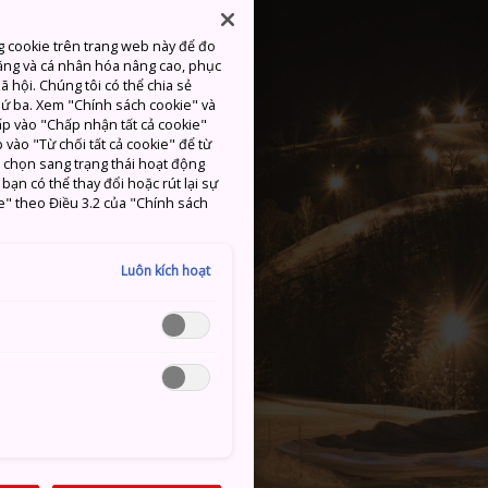
g cookie trên trang web này để đo
ăng và cá nhân hóa nâng cao, phục
 hội. Chúng tôi có thể chia sẻ
thứ ba. Xem "Chính sách cookie" và
hấp vào "Chấp nhận tất cả cookie"
 vào "Từ chối tất cả cookie" để từ
c chọn sang trạng thái hoạt động
ạn có thể thay đổi hoặc rút lại sự
e" theo Điều 3.2 của "Chính sách
Luôn kích hoạt