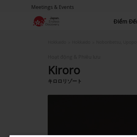
Meetings & Events
Điểm Đế
Hokkaido
Hokkaido
Noboribetsu, Upopo
Hoạt động & Phiêu lưu
Kiroro
キロロリゾート