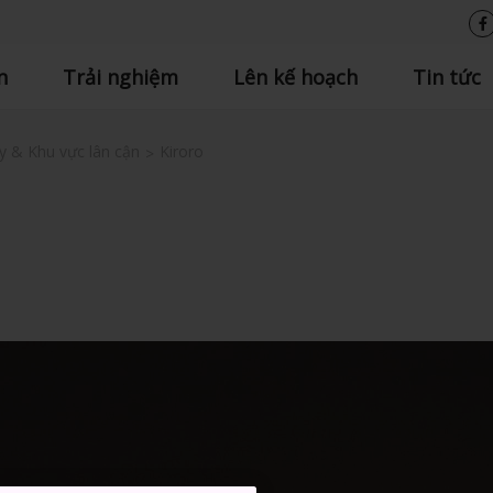
n
Trải nghiệm
Lên kế hoạch
Tin tức
y & Khu vực lân cận
Kiroro