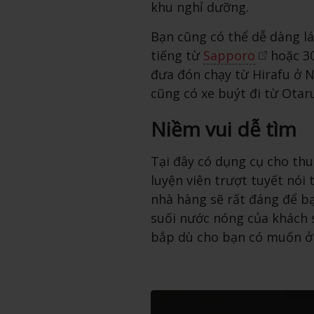
khu nghỉ dưỡng.
Bạn cũng có thể dễ dàng lá
tiếng từ
Sapporo
hoặc 30
đưa đón chạy từ Hirafu ở 
cũng có xe buýt đi từ Otar
Niềm vui dễ tìm
Tại đây có dụng cụ cho thu
luyện viên trượt tuyết nói 
nhà hàng sẽ rất đáng để bạ
suối nước nóng của khách s
bắp dù cho bạn có muốn ở l