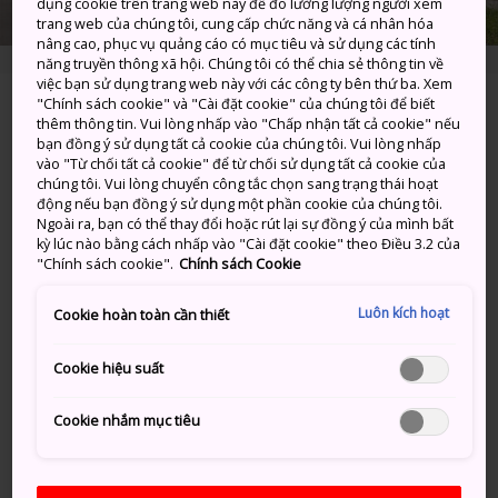
dụng cookie trên trang web này để đo lường lượng người xem
trang web của chúng tôi, cung cấp chức năng và cá nhân hóa
nâng cao, phục vụ quảng cáo có mục tiêu và sử dụng các tính
năng truyền thông xã hội. Chúng tôi có thể chia sẻ thông tin về
việc bạn sử dụng trang web này với các công ty bên thứ ba. Xem
"Chính sách cookie" và "Cài đặt cookie" của chúng tôi để biết
1 Chome 3-3-6, Temiya, Otaru-shi, Hokkaido
thêm thông tin. Vui lòng nhấp vào "Chấp nhận tất cả cookie" nếu
bạn đồng ý sử dụng tất cả cookie của chúng tôi. Vui lòng nhấp
Xem trên Google Maps
vào "Từ chối tất cả cookie" để từ chối sử dụng tất cả cookie của
chúng tôi. Vui lòng chuyển công tắc chọn sang trạng thái hoạt
động nếu bạn đồng ý sử dụng một phần cookie của chúng tôi.
Nhận Thông tin Quá cảnh
Ngoài ra, bạn có thể thay đổi hoặc rút lại sự đồng ý của mình bất
kỳ lúc nào bằng cách nhấp vào "Cài đặt cookie" theo Điều 3.2 của
"Chính sách cookie".
Chính sách Cookie
TỪ KHÓA
BẢN ĐỒ
Luôn kích hoạt
Cookie hoàn toàn cần thiết
Cookie hiệu suất
Từ khóa
Cookie nhắm mục tiêu
Điểm tham quan
Bảo tàng Chuyên ngành