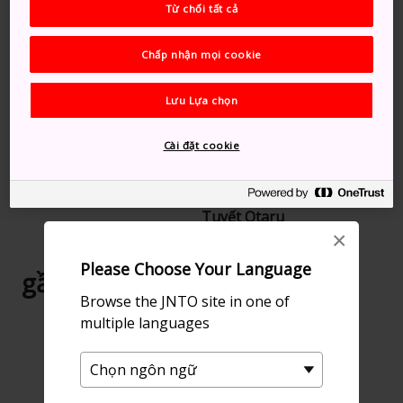
Từ chối tất cả
Gợi ý dành cho bạn
Chấp nhận mọi cookie
Lưu Lựa chọn
Cài đặt cookie
Thủy cung Otaru
Con đường Ánh sáng
Tuyết Otaru
×
Please Choose Your Language
gần Bảo tàng Otaru
Browse the JNTO site in one of
multiple languages