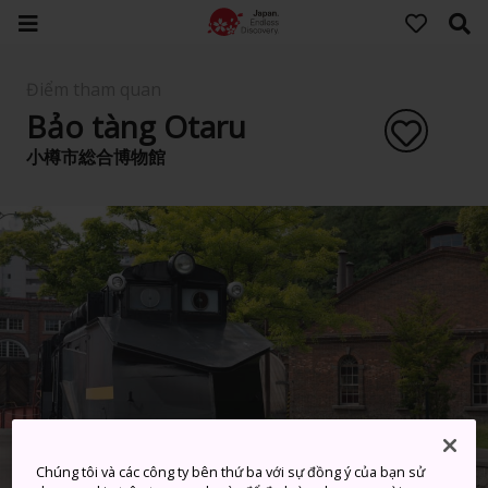
Điểm tham quan
Bảo tàng Otaru
小樽市総合博物館
Chúng tôi và các công ty bên thứ ba với sự đồng ý của bạn sử