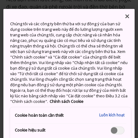
đi xe đạp, quán cà phê ngoài trời và đền thờ bên bờ
biển, thì chắc chắn bạn sẽ thích Aoshima. Đó là một thị
trấn nhỏ ven biển, truyền thống và cuộc sống hiện đại
Chúng tôi và các công ty bên thứ ba với sự đồng ý của bạn sử
giao thoa trong một môi trường thư thái với làn nước
dụng cookie trên trang web này để đo lường lượng người xem
trang web của chúng tôi, cung cấp chức năng và cá nhân hóa
biển trong vắt, bãi cát mịn và những cây cọ.
nâng cao, phục vụ quảng cáo có mục tiêu và sử dụng các tính
năng truyền thông xã hội. Chúng tôi có thể chia sẻ thông tin về
việc bạn sử dụng trang web này với các công ty bên thứ ba. Xem
"Chính sách cookie" và "Cài đặt cookie" của chúng tôi để biết
thêm thông tin. Vui lòng nhấp vào "Chấp nhận tất cả cookie" nếu
Đừng bỏ lỡ
bạn đồng ý sử dụng tất cả cookie của chúng tôi. Vui lòng nhấp
vào "Từ chối tất cả cookie" để từ chối sử dụng tất cả cookie của
chúng tôi. Vui lòng chuyển công tắc chọn sang trạng thái hoạt
Cơ hội ngắm bình minh tại Đền Aoshima
động nếu bạn đồng ý sử dụng một phần cookie của chúng tôi.
Ngoài ra, bạn có thể thay đổi hoặc rút lại sự đồng ý của mình bất
Trải nghiệm lướt sóng trước những cây cọ
kỳ lúc nào bằng cách nhấp vào "Cài đặt cookie" theo Điều 3.2 của
đung đưa theo gió
"Chính sách cookie".
Chính sách Cookie
Trải nghiệm tập yoga trên bãi biển
Luôn kích hoạt
Cookie hoàn toàn cần thiết
Cookie hiệu suất