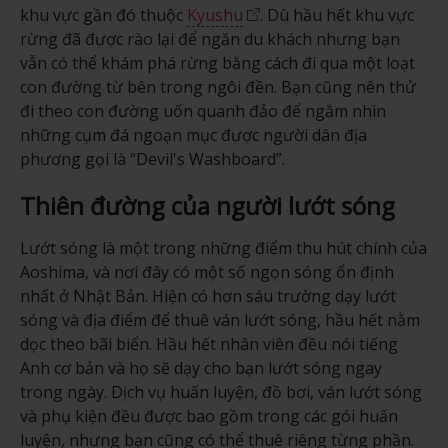
khu vực gần đó thuộc
Kyushu
. Dù hầu hết khu vực
rừng đã được rào lại để ngăn du khách nhưng bạn
vẫn có thể khám phá rừng bằng cách đi qua một loạt
con đường từ bên trong ngôi đền. Bạn cũng nên thử
đi theo con đường uốn quanh đảo để ngắm nhìn
những cụm đá ngoạn mục được người dân địa
phương gọi là “Devil's Washboard”.
Thiên đường của người lướt sóng
Lướt sóng là một trong những điểm thu hút chính của
Aoshima, và nơi đây có một số ngọn sóng ổn định
nhất ở Nhật Bản. Hiện có hơn sáu trường dạy lướt
sóng và địa điểm để thuê ván lướt sóng, hầu hết nằm
dọc theo bãi biển. Hầu hết nhân viên đều nói tiếng
Anh cơ bản và họ sẽ dạy cho bạn lướt sóng ngay
trong ngày. Dịch vụ huấn luyện, đồ bơi, ván lướt sóng
và phụ kiện đều được bao gồm trong các gói huấn
luyện, nhưng bạn cũng có thể thuê riêng từng phần.