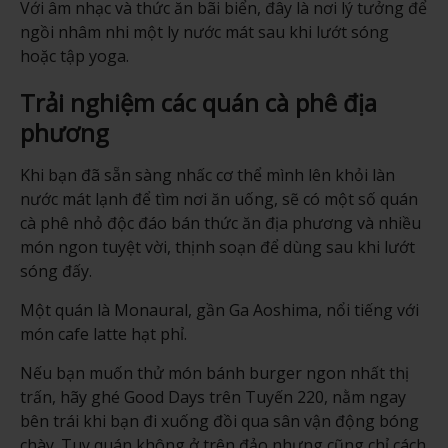
Với âm nhạc và thức ăn bãi biển, đây là nơi lý tưởng để
ngồi nhâm nhi một ly nước mát sau khi lướt sóng
hoặc tập yoga.
Trải nghiệm các quán cà phê địa
phương
Khi bạn đã sẵn sàng nhấc cơ thể mình lên khỏi làn
nước mát lạnh để tìm nơi ăn uống, sẽ có một số quán
cà phê nhỏ độc đáo bán thức ăn địa phương và nhiều
món ngon tuyệt vời, thịnh soạn để dùng sau khi lướt
sóng đấy.
Một quán là Monaural, gần Ga Aoshima, nổi tiếng với
món cafe latte hạt phỉ.
Nếu bạn muốn thử món bánh burger ngon nhất thị
trấn, hãy ghé Good Days trên Tuyến 220, nằm ngay
bên trái khi bạn đi xuống đồi qua sân vận động bóng
chày. Tuy quán không ở trên đảo nhưng cũng chỉ cách