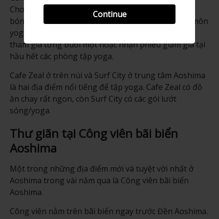
Cho dù bạn thích yoga nóng, yoga chậm, yoga với
Continue
bóng hay yoga trên bãi biển, bạn đều sẽ tìm thấy môn
yoga mình thích ở Aoshima. Bạn có thể trả tiền để
tham gia từng buổi một hoặc nhận phiếu giảm giá tại
hầu hết các phòng tập yoga.
Cafe Zeal ở trên núi và Surf City ở trung tâm Aoshima
là hai địa điểm nổi tiếng để tập yoga. Cafe Zeal có đồ
ăn chay rất ngon, còn Surf City có các gói lướt
sóng/yoga.
Thư giãn tại Công viên bãi biển
Aoshima
Một trong những địa điểm mới và tuyệt vời nhất ở
Aoshima trong vài năm qua là Công viên bãi biển
Aoshima.
Công viên nằm trên bãi biển ngay trước Đền Aoshima.