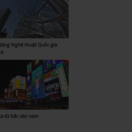
tàng Nghệ thuật Quốc gia
ka
a từ bắc vào nam