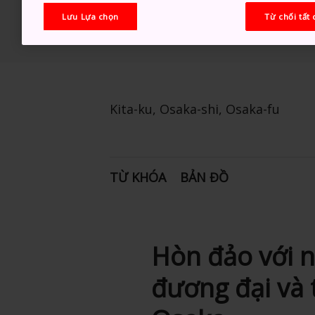
Lưu Lựa chọn
Từ chối tất 
Kita-ku, Osaka-shi, Osaka-fu
TỪ KHÓA
BẢN ĐỒ
Hòn đảo với n
đương đại và 