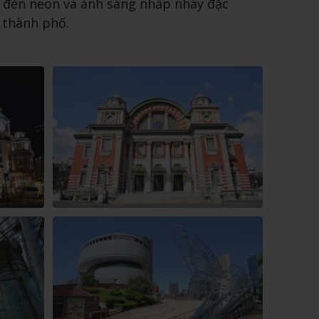
h đèn neon và ánh sáng nhấp nháy đặc
 thành phố.