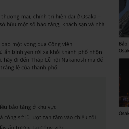
thương mại, chính trị hiện đại ở Osaka –
 sở hữu một số bảo tàng, khách sạn và nhà
ãy dạo một vòng qua Công viên
Bảo 
Osa
 ẩn bình yên rời xa khỏi thành phố nhộn
ối, hãy đi đến Tháp Lễ hội Nakanoshima để
ráng lệ của thành phố.
iều bảo tàng ở khu vực
Osak
và công sở lũ lượt tan tầm vào chiều tối
đầy ấn tượng tại Công viên