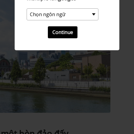
Continue
à một hòn đảo đấy