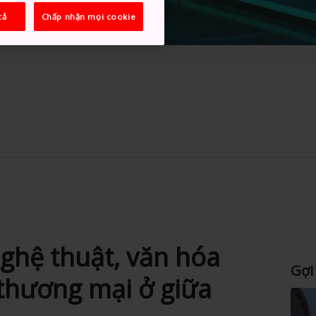
cả
Chấp nhận mọi cookie
ghệ thuật, văn hóa
Gợi
thương mại ở giữa