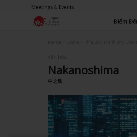
Meetings & Events
Điểm Đế
Kansai
Osaka
Phía Bắc Thành phố Osak
Văn hóa
Nakanoshima
中之島