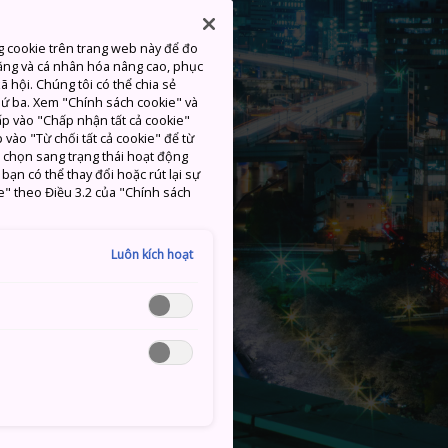
g cookie trên trang web này để đo
ăng và cá nhân hóa nâng cao, phục
 hội. Chúng tôi có thể chia sẻ
thứ ba. Xem "Chính sách cookie" và
hấp vào "Chấp nhận tất cả cookie"
 vào "Từ chối tất cả cookie" để từ
c chọn sang trạng thái hoạt động
ạn có thể thay đổi hoặc rút lại sự
e" theo Điều 3.2 của "Chính sách
Luôn kích hoạt