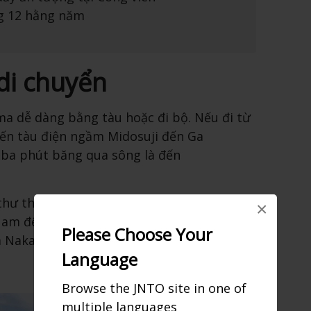
g 12 hằng năm
di chuyển
a dễ dàng bằng tàu hoặc đi bộ. Nếu đi từ
ến tàu điện ngầm Midosuji đến Ga
 ba phút băng qua sông là đến
thư thả đi từ
Ga Osaka
trong 15 phút.
×
am đến khi bạn băng qua con sông, nơi
Please Choose Your
a Nakanoshima.
Language
Browse the JNTO site in one of
multiple languages