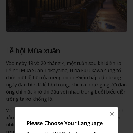
Lễ hội Mùa xuân
Vào ngày 19 và 20 tháng 4, một tuần sau khi diễn ra
Lễ hội Mùa xuân Takayama, Hida Furukawa cũng tổ
chức một lễ hội của riêng mình. Điểm hấp dấn trong
ngày đầu tiên là lễ hội trống, khi mà những người đàn
ông chỉ mặc khố thi đấu với nhau trong buổi biểu diễn
trống taiko khổng lồ.
Vào ngày 20, những chiếc kiệu lớn được trang trí tinh
×
xảo sẽ diễu hành qua các con phố. Bạn có thể ngắm
Please Choose Your Language
nhìn những chiếc kiệu này vào những ngày khác
trong năm tại Hội trường Lễ hội Hida Furukawa.