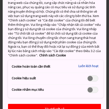
Furukawa ở
Gifu
là một điểm đến mang đậm nét
trang web của chúng tôi, cung cấp chức năng và cá nhân hóa
nâng cao, phục vụ quảng cáo có mục tiêu và sử dụng các tính
hoài cổ nhưng yên bình hơn so với người hàng xóm
năng truyền thông xã hội. Chúng tôi có thể chia sẻ thông tin về
nổi tiếng.
việc bạn sử dụng trang web này với các công ty bên thứ ba. Xem
"Chính sách cookie" và "Cài đặt cookie" của chúng tôi để biết
Thông tin nhanh
thêm thông tin. Vui lòng nhấp vào "Chấp nhận tất cả cookie" nếu
bạn đồng ý sử dụng tất cả cookie của chúng tôi. Vui lòng nhấp
vào "Từ chối tất cả cookie" để từ chối sử dụng tất cả cookie của
Thị trấn nổi tiếng với gỗ và thợ mộc địa phương
chúng tôi. Vui lòng chuyển công tắc chọn sang trạng thái hoạt
động nếu bạn đồng ý sử dụng một phần cookie của chúng tôi.
Hida Furukawa có các gian hàng thực phẩm tươi và
Ngoài ra, bạn có thể thay đổi hoặc rút lại sự đồng ý của mình bất
nhà máy rượu sake
kỳ lúc nào bằng cách nhấp vào "Cài đặt cookie" theo Điều 3.2 của
"Chính sách cookie".
Chính sách Cookie
Phương thức di chuyển
Luôn kích hoạt
Cookie hoàn toàn cần thiết
Bạn có thể đến Hida Furukawa bằng tàu từ Thành
Cookie hiệu suất
phố Takayama.
Cookie nhắm mục tiêu
Từ Ga Takayama, đi Tuyến Takayama đến Ga Hida
Furukawa. Hành trình này mất khoảng 15 phút.
Từ chối tất cả