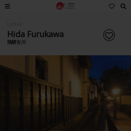
Lịch sử
Hida Furukawa
飛騨古川