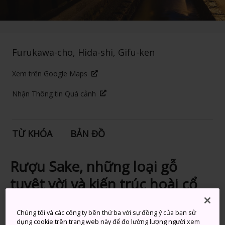
Furukawa-cho, Hida-shi, Gifu-ken
Xem trên Google Maps
Nhận Thông tin Quá cảnh
TỪ KHÓA
BẢN ĐỒ
Rượu Sake, những loại gỗ
tuyệt vời và kiến trúc hoài cổ
Nằm ở phía hạ lưu với nhiều loại công trình được khôi
Chúng tôi và các công ty bên thứ ba với sự đồng ý của bạn sử
phục lại rất đẹp giống như
Takayama
, Hida
dụng cookie trên trang web này để đo lường lượng người xem