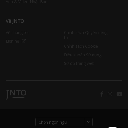
Ảnh & Video Nhật Bản
Về JNTO
Về chúng tôi
Chính sách Quyền riêng
tư
Liên hệ
Chính sách Cookie
Điều khoản Sử dụng
Sơ đồ trang web