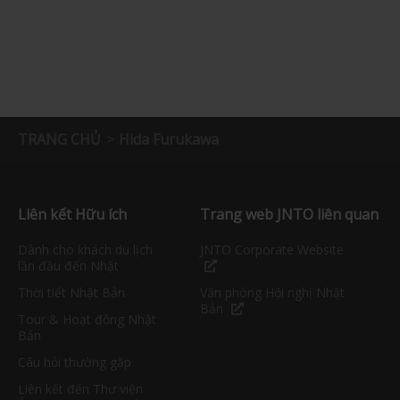
TRANG CHỦ
Hida Furukawa
Liên kết Hữu ích
Trang web JNTO liên quan
Dành cho khách du lịch
JNTO Corporate Website
lần đầu đến Nhật
Thời tiết Nhật Bản
Văn phòng Hội nghị Nhật
Bản
Tour & Hoạt động Nhật
Bản
Câu hỏi thường gặp
Liên kết đến Thư viện