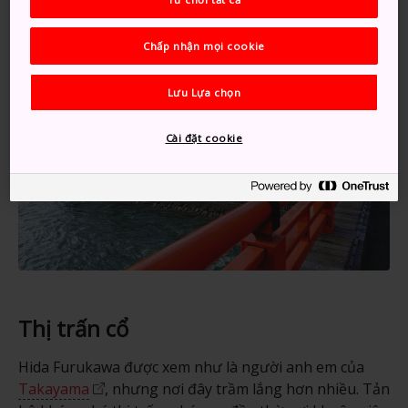
Chấp nhận mọi cookie
Lưu Lựa chọn
Cài đặt cookie
Thị trấn cổ
Hida Furukawa được xem như là người anh em của
Takayama
, nhưng nơi đây trầm lắng hơn nhiều. Tản