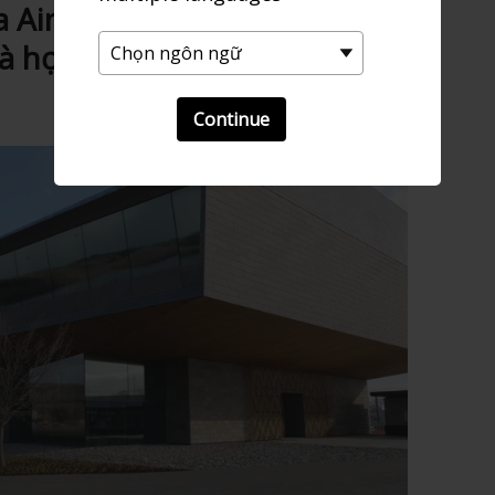
 Ainu: Một kho tàng trải
à học tập
Continue