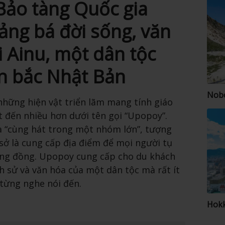
Bảo tàng Quốc gia
uảng bá đời sống, văn
 Ainu, một dân tộc
n bắc Nhật Bản
Nobo
 những hiện vật triển lãm mang tính giáo
t đến nhiều hơn dưới tên gọi “Upopoy”.
à “cùng hát trong một nhóm lớn”, tượng
sở là cung cấp địa điểm để mọi người tụ
ộng đồng. Upopoy cung cấp cho du khách
ch sử và văn hóa của một dân tộc mà rất ít
từng nghe nói đến.
Hokk