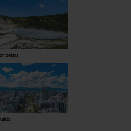
ribetsu
aido