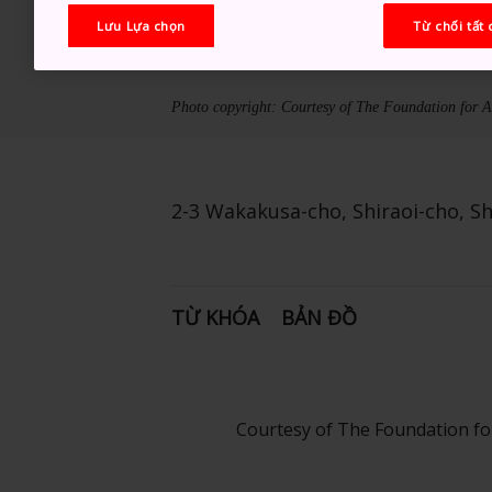
Lưu Lựa chọn
Từ chối tất 
Photo copyright: Courtesy of The Foundation for 
2-3 Wakakusa-cho, Shiraoi-cho, S
TỪ KHÓA
BẢN ĐỒ
Courtesy of The Foundation fo