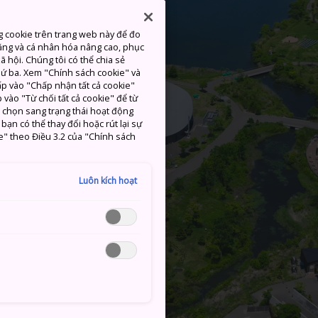
g cookie trên trang web này để đo
ăng và cá nhân hóa nâng cao, phục
 hội. Chúng tôi có thể chia sẻ
thứ ba. Xem "Chính sách cookie" và
hấp vào "Chấp nhận tất cả cookie"
 vào "Từ chối tất cả cookie" để từ
c chọn sang trạng thái hoạt động
ạn có thể thay đổi hoặc rút lại sự
e" theo Điều 3.2 của "Chính sách
Luôn kích hoạt