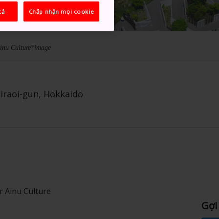
cả
Chấp nhận mọi cookie
Ainu Culture*image
hiraoi-gun, Hokkaido
r Ainu Culture
Gợi