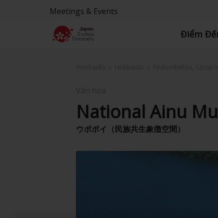
Meetings & Events
Điểm Đế
Hokkaido
Hokkaido
Noboribetsu, Upopo
Văn hóa
National Ainu M
ウポポイ（民族共生象徴空間）