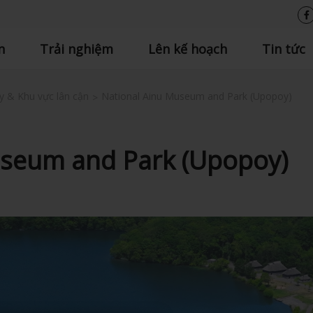
n
Trải nghiệm
Lên kế hoạch
Tin tức
y & Khu vực lân cận
National Ainu Museum and Park (Upopoy)
useum and Park (Upopoy)