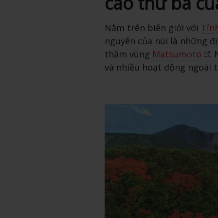
cao thứ ba c
Nằm trên biên giới với
Tỉn
nguyên của núi là những đ
thăm vùng
Matsumoto
.
và nhiều hoạt động ngoài t