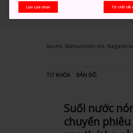
Lưu Lựa chọn
Từ chối tất 
Azumi, Matsumoto-shi, Nagano-k
TỪ KHÓA
BẢN ĐỒ
Suối nước nón
chuyến phiêu 