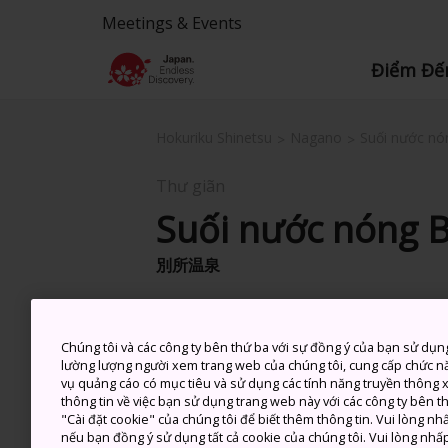
Meetings & Events
Điểm Đế
Hokuriku Shinetsu
Nagano
Suối nước nó
Thư giãn
Suối nước nóng 
別所温泉
Chúng tôi và các công ty bên thứ ba với sự đồng ý của bạn sử dụn
lường lượng người xem trang web của chúng tôi, cung cấp chức n
vụ quảng cáo có mục tiêu và sử dụng các tính năng truyền thông xã
thông tin về việc bạn sử dụng trang web này với các công ty bên 
"Cài đặt cookie" của chúng tôi để biết thêm thông tin. Vui lòng n
nếu bạn đồng ý sử dụng tất cả cookie của chúng tôi. Vui lòng nhấp