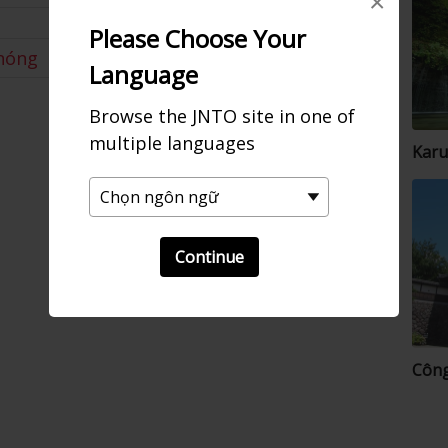
×
Please Choose Your
nóng
Language
Browse the JNTO site in one of
multiple languages
Karu
Continue
Công