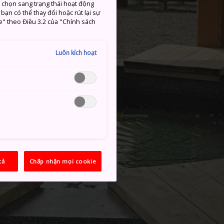
c chọn sang trạng thái hoạt động
ạn có thể thay đổi hoặc rút lại sự
e" theo Điều 3.2 của "Chính sách
Luôn kích hoạt
cả
Chấp nhận mọi cookie