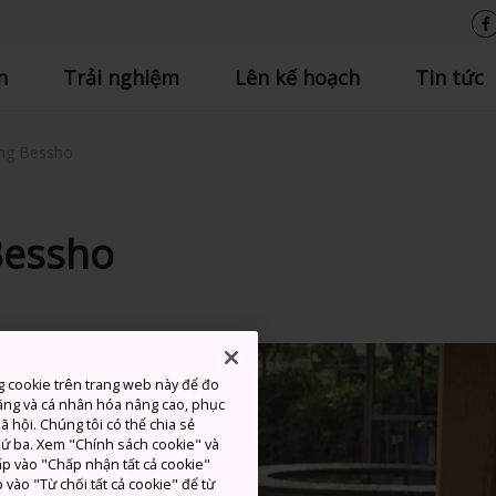
n
Trải nghiệm
Lên kế hoạch
Tin tức
ng Bessho
Bessho
g cookie trên trang web này để đo
ăng và cá nhân hóa nâng cao, phục
 hội. Chúng tôi có thể chia sẻ
thứ ba. Xem "Chính sách cookie" và
hấp vào "Chấp nhận tất cả cookie"
 vào "Từ chối tất cả cookie" để từ