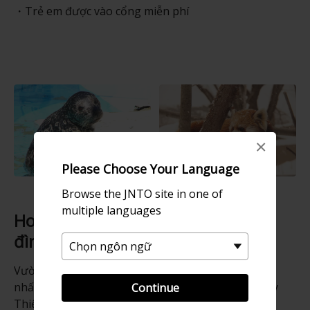
Trẻ em được vào cổng miễn phí
×
Please Choose Your Language
Browse the JNTO site in one of
multiple languages
Hoạt động vui chơi dành cho gia
đình
Vườn thú Maruyama, một trong bốn vườn thú duy
nhất tại
Hokkaido
, mở cửa lần đầu tiên vào Ngày
Continue
Thiếu nhi, 5 tháng 5 năm 1951. Có khoảng
150
loài