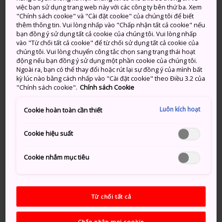
đình, là nơi thực hiện chuyến đi chơi ban ngày được
việc bạn sử dụng trang web này với các công ty bên thứ ba. Xem
"Chính sách cookie" và "Cài đặt cookie" của chúng tôi để biết
ưa thích gần trung tâm thành phố Sapporo. Là một
thêm thông tin. Vui lòng nhấp vào "Chấp nhận tất cả cookie" nếu
phần của
Công viên Maruyama
rộng lớn, vườn thú
bạn đồng ý sử dụng tất cả cookie của chúng tôi. Vui lòng nhấp
có nhiều cây xanh tươi tốt bao quanh. “Cùng tìm hiểu
vào "Từ chối tất cả cookie" để từ chối sử dụng tất cả cookie của
chúng tôi. Vui lòng chuyển công tắc chọn sang trạng thái hoạt
thiên nhiên” là chủ đề được nêu bật trong thiết kế của
động nếu bạn đồng ý sử dụng một phần cookie của chúng tôi.
vườn thú, nơi sắp xếp các buổi triển lãm để trưng bày
Ngoài ra, bạn có thể thay đổi hoặc rút lại sự đồng ý của mình bất
môi trường sống của các loài động vật một cách phù
kỳ lúc nào bằng cách nhấp vào "Cài đặt cookie" theo Điều 3.2 của
"Chính sách cookie".
Chính sách Cookie
hợp nhất.
Luôn kích hoạt
Cookie hoàn toàn cần thiết
Cookie hiệu suất
Cookie nhắm mục tiêu
Từ chối tất cả
Chấp nhận mọi cookie