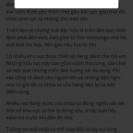
động vật được nuôi dưỡng tại đây, bao gồm những
loài luôn được yêu thích như gấu bắc cực, gấu trúc đỏ,
chim cánh cụt và những chú mèo lớn.
Triển lãm về những loài đặc hữu là triển lãm bạn nhất
định phải đến xem, bao gồm từ Ezo momonga nhỏ bé,
một loài sóc bay, đến gấu nâu Ezo to lớn.
Có nhiều khu vực được thiết kế riêng dành cho trẻ em.
Những khu vực này bao gồm vườn thú cưng, sân chơi
và một loạt những triển lãm tương tác đa dạng. Phí
vào cổng rẻ dành cho người lớn và những tiện nghi
như tủ giữ đồ có khóa và cửa hàng tiện lợi là một
điểm cộng.
Nhiều nơi đang được sửa chữa lại đồng nghĩa với việc
một số khu vực có thể bị đóng cửa, vì vậy bạn hãy
kiểm tra trước khi đến đó nhé.
Thông tin mới nhất có thể thay đổi, vì vậy vui lòng