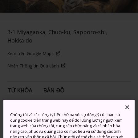
3-1 Miyagaoka, Chuo-ku, Sapporo-shi,
Hokkaido
Xem trên Google Maps
Nhận Thông tin Quá cảnh
TỪ KHÓA
BẢN ĐỒ
Tìm hiểu thiên nhiên tại Vườn
Chúng tôi và các công ty bên thứ ba với sự đồng ý của bạn sử
thú Maruyama ở Hokkaido
dụng cookie trên trang web này để đo lường lượng người xem
trang web của chúng tôi, cung cấp chức năng và cá nhân hóa
nâng cao, phục vụ quảng cáo có mục tiêu và sử dụng các tính
Vườn thú Maruyama mang đến niềm vui cho cả gia
năng truyền thông xã hội. Chúng tôi có thể chia sẻ thông tin về