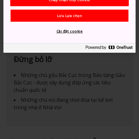
Lưu Lựa chọn
Cài đặt cookie
Đừng bỏ lỡ
Những chú gấu Bắc Cực trong Bảo tàng Gấu
Bắc Cực - được xây dựng đáp ứng các tiêu
chuẩn quốc tế
Những chú voi đang chơi đùa tại bể bơi
trong nhà ở Nhà Voi