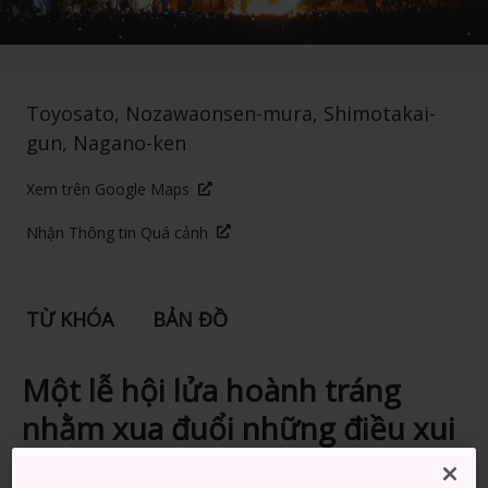
Toyosato, Nozawaonsen-mura, Shimotakai-
gun, Nagano-ken
Xem trên Google Maps
Nhận Thông tin Quá cảnh
TỪ KHÓA
BẢN ĐỒ
Một lễ hội lửa hoành tráng
nhằm xua đuổi những điều xui
rủi và gửi những lời chúc bình