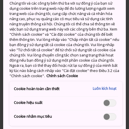
an tới những đứa trẻ và chúc
Chúng tôi và các công ty bên thứ ba với sự đồng ý của bạn sử
dụng cookie trên trang web này để đo lường lượng người xem
phúc tới cuộc hôn nhân viên
trang web của chúng tôi, cung cấp chức năng và cá nhân hóa
nâng cao, phục vụ quảng cáo có mục tiêu và sử dụng các tính
mãn
năng truyền thông xã hội. Chúng tôi có thể chia sẻ thông tin về
việc bạn sử dụng trang web này với các công ty bên thứ ba. Xem
"Chính sách cookie" và "Cài đặt cookie" của chúng tôi để biết
Lễ hội lửa Suối nước nóng Nozawa là lễ hội nổi tiếng
thêm thông tin. Vui lòng nhấp vào "Chấp nhận tất cả cookie" nếu
nhất của Dosojin, một vị thần ở vùng Hokuriku
bạn đồng ý sử dụng tất cả cookie của chúng tôi. Vui lòng nhấp
vào "Từ chối tất cả cookie" để từ chối sử dụng tất cả cookie của
Shinetsu, diễn ra mỗi dịp đông về vào ngày 15 tháng
chúng tôi. Vui lòng chuyển công tắc chọn sang trạng thái hoạt
1. Những người đàn ông trai tráng trong làng, đặc
động nếu bạn đồng ý sử dụng một phần cookie của chúng tôi.
biệt là những người ở độ tuổi 25 và 42, ở độ tuổi được
Ngoài ra, bạn có thể thay đổi hoặc rút lại sự đồng ý của mình bất
kỳ lúc nào bằng cách nhấp vào "Cài đặt cookie" theo Điều 3.2 của
xem là không may mắn ở Nhật Bản đảm nhận các vai
"Chính sách cookie".
Chính sách Cookie
trò đặc biệt quan trọng. Lễ hội này thắp sáng màn
đêm bằng những cuộc chạm trán nảy lửa bởi những
Luôn kích hoạt
Cookie hoàn toàn cần thiết
ngọn đuốc họ cầm theo.
Cookie hiệu suất
Đông đảo dân làng cầm đuốc và cố gắng đốt cháy một
ngôi đền dựng tạm được gọi là shaden, cùng lúc đó
Cookie nhắm mục tiêu
những người chàng trai 25 tuổi sẽ bảo vệ ngôi đền
này còn những người đàn ông 42 tuổi thì hò hát và hô