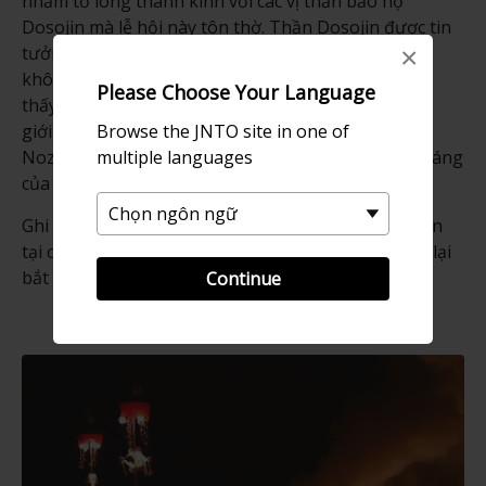
nhằm tỏ lòng thành kính với các vị thần bảo hộ
Dosojin mà lễ hội này tôn thờ. Thần Dosojin được tin
×
tưởng là sẽ giúp đẩy lùi dịch bệnh và nhiều điều
không may khác. Những vị thần này thường được
Please Choose Your Language
thấy khắc trên đá nằm ven đường và các mốc ranh
Browse the JNTO site in one of
giới khắp miền trung Nhật Bản; ở Suối nước nóng
multiple languages
Nozawa, những vị thần này xuất hiện trong hình dáng
của hai cây cột gỗ được vẽ như một cặp đôi.
Ghi chép sớm nhất về lễ hội này dưới hình thức hiện
tại có từ giữa những năm 1800, nhưng nguồn gốc lại
bắt đầu từ trước đó rất lâu.
Continue