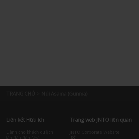
TRANG CHỦ
Núi Asama (Gunma)
Liên kết Hữu ích
Trang web JNTO liên quan
Dành cho khách du lịch
JNTO Corporate Website
lần đầu đến Nhật