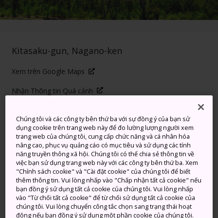
Kitasaku-gun, Nagano-ken
Xem trên Google Maps
Nhận Thông tin Quá cảnh
Chúng tôi và các công ty bên thứ ba với sự đồng ý của bạn sử
dụng cookie trên trang web này để đo lường lượng người xem
TỪ KHÓA
BẢN ĐỒ
trang web của chúng tôi, cung cấp chức năng và cá nhân hóa
nâng cao, phục vụ quảng cáo có mục tiêu và sử dụng các tính
năng truyền thông xã hội. Chúng tôi có thể chia sẻ thông tin về
Âm ỉ trong lòng đất
việc bạn sử dụng trang web này với các công ty bên thứ ba. Xem
"Chính sách cookie" và "Cài đặt cookie" của chúng tôi để biết
thêm thông tin. Vui lòng nhấp vào "Chấp nhận tất cả cookie" nếu
Lần phun trào gần đây nhất của Đỉnh núi Asama là
bạn đồng ý sử dụng tất cả cookie của chúng tôi. Vui lòng nhấp
vào năm 2009, nhưng đỉnh núi này vẫn không ngừng
vào "Từ chối tất cả cookie" để từ chối sử dụng tất cả cookie của
thở hổn hển để cho chúng ta biết nó vẫn còn sống.
chúng tôi. Vui lòng chuyển công tắc chọn sang trạng thái hoạt
động nếu bạn đồng ý sử dụng một phần cookie của chúng tôi.