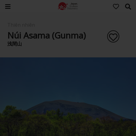
Thiên nhiên
Núi Asama (Gunma)
浅間山