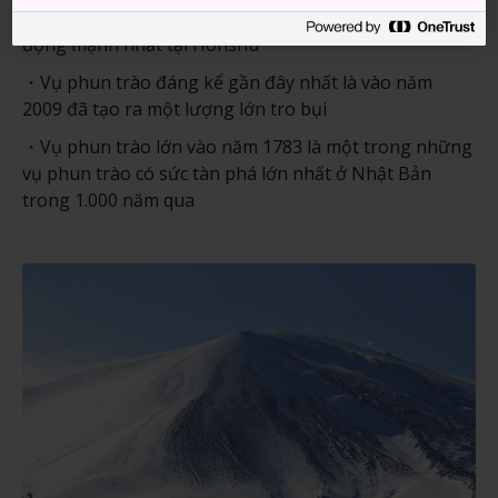
Đỉnh núi Asama được xem là hòn đảo núi lửa hoạt
động mạnh nhất tại Honshu
Vụ phun trào đáng kể gần đây nhất là vào năm
2009 đã tạo ra một lượng lớn tro bụi
Vụ phun trào lớn vào năm 1783 là một trong những
vụ phun trào có sức tàn phá lớn nhất ở Nhật Bản
trong 1.000 năm qua