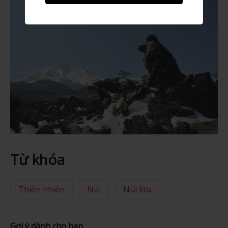
Từ khóa
Thiên nhiên
Núi
Núi lửa
Gợi ý dành cho bạn