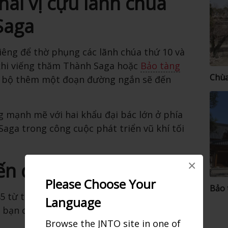
hai vị cựu lãnh chúa
Saga
iêng để thờ phụng các lãnh chúa thứ 10 và
 khi viếng thăm Thành Saga hoặc
Bảo tàng
Chùa
đi bộ thêm một đoạn đường ngắn sẽ đến
g mạnh mẽ với hai khẩu đại bác lớn ở phía
 Saga trong công cuộc phát triển vũ khí tối
×
ến đó
Please Choose Your
Bảo 
 45 từ trạm xe buýt Saga để đến trạm dừng
Language
bạn có thể đến Đền Saga-jinja chỉ với bốn
Browse the JNTO site in one of