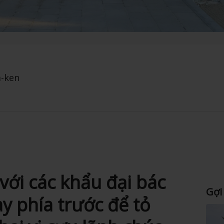
a-ken
với các khẩu đại bác
Gợi
y phía trước để tỏ