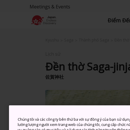
Meetings & Events
Điểm Đế
Kyushu
Saga
Thành phố Saga
Đền thờ 
Lịch sử
Đền thờ Saga-jinj
佐賀神社
Chúng tôi và các công ty bên thứ ba với sự đồng ý của bạn sử dụn
lường lượng người xem trang web của chúng tôi, cung cấp chức n
vụ quảng cáo có mục tiêu và sử dụng các tính năng truyền thông xã