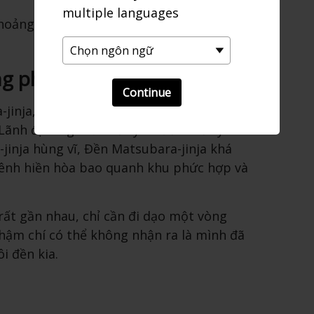
multiple languages
hoảng 13 phút đi bộ để đến được điểm
ng phản
Continue
jinja, nơi thờ phụng tổ tiên của tộc
ãnh địa Saga từ thế kỷ 17 đến thế kỷ 19.
inja hùng vĩ, Đền Matsubara-jinja khá
ênh hiền hòa bao quanh khu phức hợp và
 rất gần nhau, chỉ cần đi dạo một vòng
hậm chí có thể không nhận ra là mình đã
i đền kia.