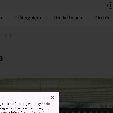
n
Trải nghiệm
Lên kế hoạch
Tin tức
Saga-jinja
a
g cookie trên trang web này để đo
ăng và cá nhân hóa nâng cao, phục
 hội. Chúng tôi có thể chia sẻ