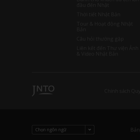
đầu đến Nhật
Thời tiết Nhật Bản
Tour & Hoạt động Nhật
Bản
Câu hỏi thường gặp
Liên kết đến Thư viện Ảnh
& Video Nhật Bản
Chính sách Quy
Bản