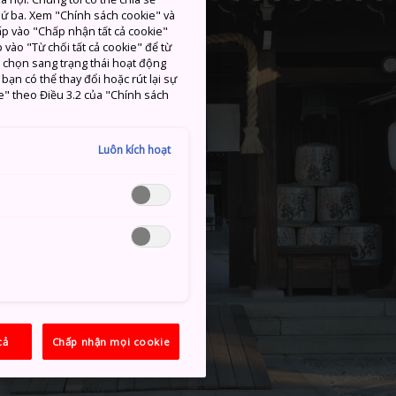
thứ ba. Xem "Chính sách cookie" và
hấp vào "Chấp nhận tất cả cookie"
 vào "Từ chối tất cả cookie" để từ
c chọn sang trạng thái hoạt động
ạn có thể thay đổi hoặc rút lại sự
e" theo Điều 3.2 của "Chính sách
Luôn kích hoạt
cả
Chấp nhận mọi cookie