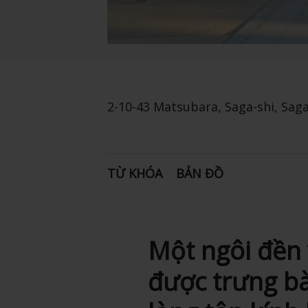
2-10-43 Matsubara, Saga-shi, Sag
TỪ KHÓA
BẢN ĐỒ
Một ngôi đền 
được trưng bà