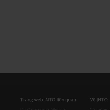
Trang web JNTO liên quan
Về JNTO
JNTO Corporate Website
Về chúng t