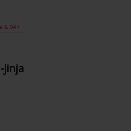
a & Đền
jinja