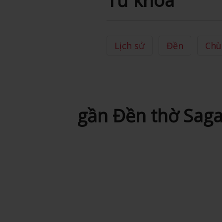
Từ khóa
Lịch sử
Đền
Chù
gần Đền thờ Saga-