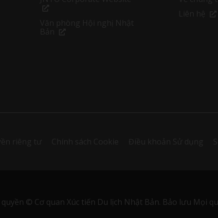
Liên hệ
Văn phòng Hội nghị Nhật
Bản
ền riêng tư
Chính sách Cookie
Điều khoản Sử dụng
S
 quyền © Cơ quan Xúc tiến Du lịch Nhật Bản. Bảo lưu Mọi qu