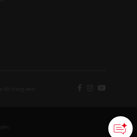
ơ đồ trang web
yền.