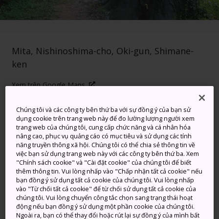
Mita, Nishinoshima-cho, Oki-gun, Shimane-
ken
Xem trên Google Maps
Nhận Thông tin Quá cảnh
Chúng tôi và các công ty bên thứ ba với sự đồng ý của bạn sử
dụng cookie trên trang web này để đo lường lượng người xem
trang web của chúng tôi, cung cấp chức năng và cá nhân hóa
nâng cao, phục vụ quảng cáo có mục tiêu và sử dụng các tính
TỪ KHÓA
BẢN ĐỒ
năng truyền thông xã hội. Chúng tôi có thể chia sẻ thông tin về
việc bạn sử dụng trang web này với các công ty bên thứ ba. Xem
"Chính sách cookie" và "Cài đặt cookie" của chúng tôi để biết
Đền thờ bảo vệ của các thủy
thêm thông tin. Vui lòng nhấp vào "Chấp nhận tất cả cookie" nếu
bạn đồng ý sử dụng tất cả cookie của chúng tôi. Vui lòng nhấp
thủ từng thắp sáng các tuyến
vào "Từ chối tất cả cookie" để từ chối sử dụng tất cả cookie của
chúng tôi. Vui lòng chuyển công tắc chọn sang trạng thái hoạt
đường biển
động nếu bạn đồng ý sử dụng một phần cookie của chúng tôi.
Ngoài ra, bạn có thể thay đổi hoặc rút lại sự đồng ý của mình bất