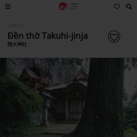
Lịch sử
Đền thờ Takuhi-jinja
焼火神社