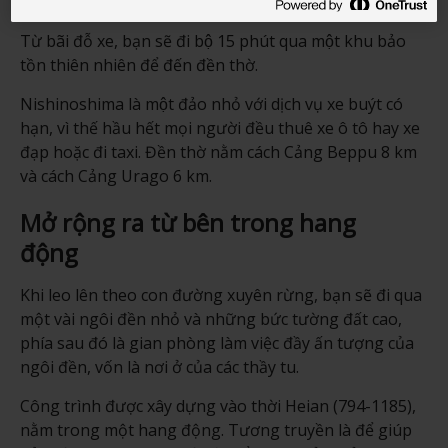
Từ bãi đỗ xe, bạn sẽ đi bộ 15 phút qua một khu bảo
tồn thiên nhiên để đến đền thờ.
Nishinoshima là một đảo nhỏ với dịch vụ xe buýt có
hạn, vì thế hầu hết mọi người đều thuê xe ô tô hay xe
đạp hoặc đi taxi. Đền thờ nằm cách Cảng Beppu 8 km
và cách Cảng Urago 6 km.
Mở rộng ra từ bên trong hang
động
Khi leo lên theo con đường xuyên rừng, bạn sẽ đi qua
một vài ngôi đền nhỏ và những bức tường đất cao,
phía sau đó là gian phòng làm việc đầy ấn tượng của
ngôi đền, vốn là nơi ở của các thầy tu.
Công trình được xây dựng vào thời Heian (794-1185),
nằm trong một hang động. Tương truyền là để giúp