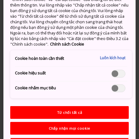
trong những nghệ sĩ vĩ đại
thêm thông tin. Vui lòng nhấp vào "Chấp nhận tất cả cookie" nếu
bạn đồng ý sử dụng tất cả cookie của chúng tôi. Vui lòng nhấp
nhất của Nhật Bản
vào "Từ chối tất cả cookie" để từ chối sử dụng tất cả cookie của
chúng tôi. Vui lòng chuyển công tắc chọn sang trạng thái hoạt
động nếu bạn đồng ý sử dụng một phần cookie của chúng tôi.
Được cho là người đã tạo ra phong cách tranh thủy
Ngoài ra, bạn có thể thay đổi hoặc rút lại sự đồng ý của mình bất
mặc sumi-e độc nhất vô nhị của Nhật Bản, vị nghệ sĩ
kỳ lúc nào bằng cách nhấp vào "Cài đặt cookie" theo Điều 3.2 của
và cũng là nhà sư phái Thiền vào thế kỷ 15, Sesshu, đã
"Chính sách cookie".
Chính sách Cookie
tạo ra nhiều kiệt tác với sáu trong số đó được xếp vào
Luôn kích hoạt
Bảo vật quốc gia.
Cookie hoàn toàn cần thiết
Nổi tiếng với những khu vườn của mình, khu vườn mà
Cookie hiệu suất
ông xây dựng ở
Chùa Ikoji
được xem là tuyệt nhất
trong số hai khu vườn do ông xây dựng.
Cookie nhắm mục tiêu
Phương thức di chuyển
Từ chối tất cả
Bảo tàng chỉ cách Ga Masuda hơn một ki-lô-mét.
Có nhiều trạm xe buýt nằm trong phạm vi 500 m
Chấp nhận mọi cookie
quanh bảo tàng, nhưng cách dễ nhất là đi xe taxi từ