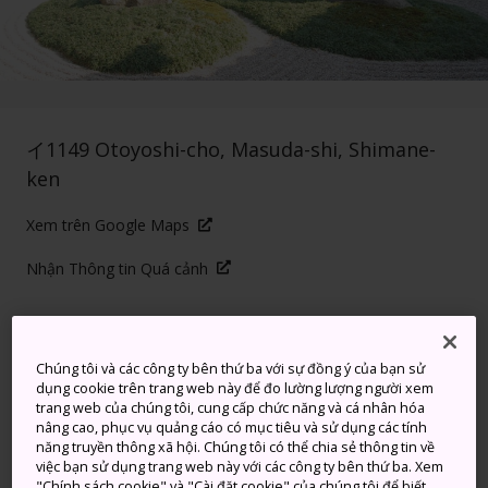
イ1149 Otoyoshi-cho, Masuda-shi, Shimane-
ken
Xem trên Google Maps
Nhận Thông tin Quá cảnh
TỪ KHÓA
BẢN ĐỒ
Chúng tôi và các công ty bên thứ ba với sự đồng ý của bạn sử
dụng cookie trên trang web này để đo lường lượng người xem
trang web của chúng tôi, cung cấp chức năng và cá nhân hóa
Một không gian đẹp mê mẩn
nâng cao, phục vụ quảng cáo có mục tiêu và sử dụng các tính
năng truyền thông xã hội. Chúng tôi có thể chia sẻ thông tin về
và tĩnh lặng để tôn vinh một
việc bạn sử dụng trang web này với các công ty bên thứ ba. Xem
"Chính sách cookie" và "Cài đặt cookie" của chúng tôi để biết