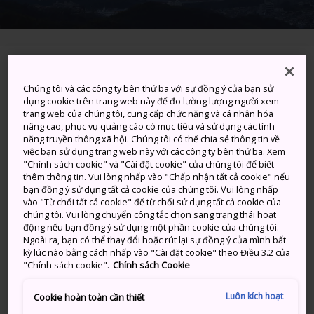
Himeji-shi, Hyogo-ken
Chúng tôi và các công ty bên thứ ba với sự đồng ý của bạn sử
dụng cookie trên trang web này để đo lường lượng người xem
Xem trên Google Maps
trang web của chúng tôi, cung cấp chức năng và cá nhân hóa
nâng cao, phục vụ quảng cáo có mục tiêu và sử dụng các tính
Nhận Thông tin Quá cảnh
năng truyền thông xã hội. Chúng tôi có thể chia sẻ thông tin về
việc bạn sử dụng trang web này với các công ty bên thứ ba. Xem
"Chính sách cookie" và "Cài đặt cookie" của chúng tôi để biết
thêm thông tin. Vui lòng nhấp vào "Chấp nhận tất cả cookie" nếu
TỪ KHÓA
BẢN ĐỒ
bạn đồng ý sử dụng tất cả cookie của chúng tôi. Vui lòng nhấp
vào "Từ chối tất cả cookie" để từ chối sử dụng tất cả cookie của
chúng tôi. Vui lòng chuyển công tắc chọn sang trạng thái hoạt
Những hòn đảo tuyệt đẹp nằm
động nếu bạn đồng ý sử dụng một phần cookie của chúng tôi.
Ngoài ra, bạn có thể thay đổi hoặc rút lại sự đồng ý của mình bất
trong Biển nội địa Seto.
kỳ lúc nào bằng cách nhấp vào "Cài đặt cookie" theo Điều 3.2 của
"Chính sách cookie".
Chính sách Cookie
Ieshima là một tập hợp gồm 44 hòn đảo ngay vùng
Luôn kích hoạt
Cookie hoàn toàn cần thiết
biển ngoài khơi của thành phố Himeji ở Biển nội địa