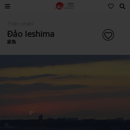
Thiên nhiên
Đảo Ieshima
家島