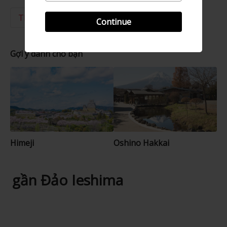
Thiên nhiên
Đảo
Continue
Gợi ý dành cho bạn
Himeji
Oshino Hakkai
gần Đảo Ieshima