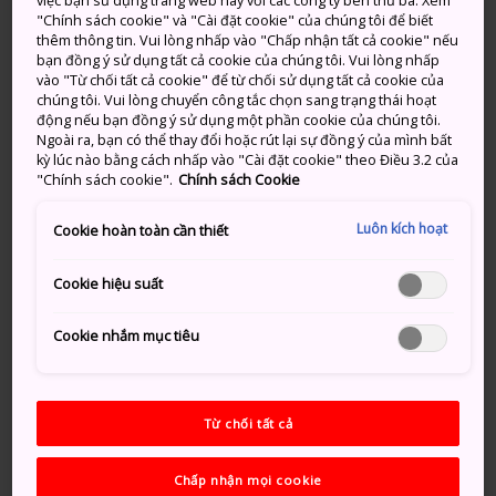
việc bạn sử dụng trang web này với các công ty bên thứ ba. Xem
bình dị
"Chính sách cookie" và "Cài đặt cookie" của chúng tôi để biết
thêm thông tin. Vui lòng nhấp vào "Chấp nhận tất cả cookie" nếu
bạn đồng ý sử dụng tất cả cookie của chúng tôi. Vui lòng nhấp
Là địa điểm được yêu thích từ lâu của những người đi
vào "Từ chối tất cả cookie" để từ chối sử dụng tất cả cookie của
nghỉ mát muốn tìm kiếm nơi để lánh khỏi sự hối hả và
chúng tôi. Vui lòng chuyển công tắc chọn sang trạng thái hoạt
nhộn nhịp của thành phố, Thung lũng Shogawakyo
động nếu bạn đồng ý sử dụng một phần cookie của chúng tôi.
Ngoài ra, bạn có thể thay đổi hoặc rút lại sự đồng ý của mình bất
mang đến cho du khách đang mệt mỏi một trải
kỳ lúc nào bằng cách nhấp vào "Cài đặt cookie" theo Điều 3.2 của
nghiệm dễ chịu với khung cảnh xanh tươi và nhịp
"Chính sách cookie".
Chính sách Cookie
sống thư thái.
Luôn kích hoạt
Cookie hoàn toàn cần thiết
Cookie hiệu suất
Cookie nhắm mục tiêu
Từ chối tất cả
Chấp nhận mọi cookie