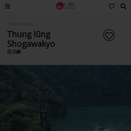
Thiên nhiên
Thung lũng
Shogawakyo
庄川峡