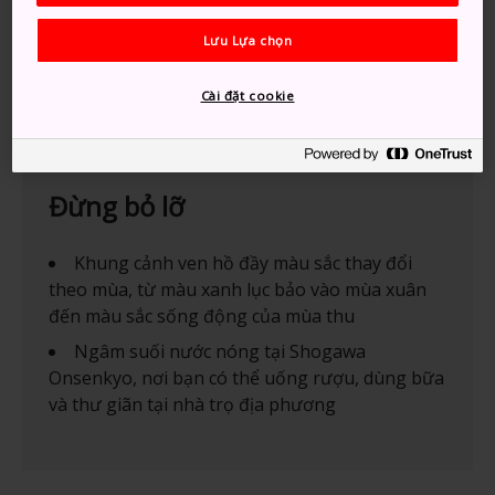
Lưu Lựa chọn
Cài đặt cookie
Đừng bỏ lỡ
Khung cảnh ven hồ đầy màu sắc thay đổi
theo mùa, từ màu xanh lục bảo vào mùa xuân
đến màu sắc sống động của mùa thu
Ngâm suối nước nóng tại Shogawa
Onsenkyo, nơi bạn có thể uống rượu, dùng bữa
và thư giãn tại nhà trọ địa phương