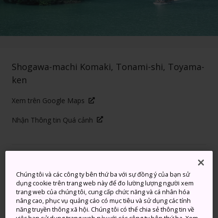
Shogawa-machi Komaki, Tonami-shi, Toyama-
ken
Xem trên Google Maps
Nhận Thông tin Quá cảnh
TỪ KHÓA
BẢN ĐỒ
Chúng tôi và các công ty bên thứ ba với sự đồng ý của bạn sử
dụng cookie trên trang web này để đo lường lượng người xem
Chuyến du ngoạn thư giãn
trang web của chúng tôi, cung cấp chức năng và cá nhân hóa
nâng cao, phục vụ quảng cáo có mục tiêu và sử dụng các tính
trong khung cảnh hồ nước
năng truyền thông xã hội. Chúng tôi có thể chia sẻ thông tin về