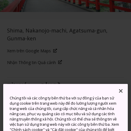
Shima, Nakanojo-machi, Agatsuma-gun,
Gunma-ken
Xem trên Google Maps
Nhận Thông tin Quá cảnh
TỪ KHÓA
BẢN ĐỒ
Chúng tôi và các công ty bên thứ ba với sự đồng ý của bạn sử
Thư giãn và phục hồi thể xác
dụng cookie trên trang web này để đo lường lượng người xem
trang web của chúng tôi, cung cấp chức năng và cá nhân hóa
và tâm trí
nâng cao, phục vụ quảng cáo có mục tiêu và sử dụng các tính
năng truyền thông xã hội. Chúng tôi có thể chia sẻ thông tin về
việc bạn sử dụng trang web này với các công ty bên thứ ba. Xem
Là suối nước nóng đầu tiên tại Nhật Bản được chứng
"Chính sách cookie" và "Cài đặt cookie" của chúng tôi để biết