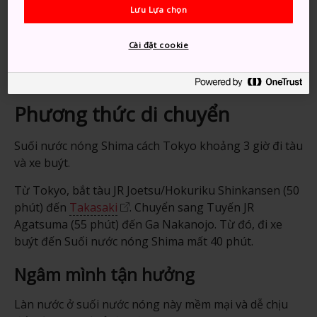
Lưu Lựa chọn
Suối nước nóng này được thành lập vào năm 989
Cài đặt cookie
Shima có nghĩa là 40.000, là số bệnh tật mà người ta
cho rằng nước suối nóng có thể chữa lành
Phương thức di chuyển
Suối nước nóng Shima cách Tokyo khoảng 3 giờ đi tàu
và xe buýt.
Từ Tokyo, bắt tàu JR Joetsu/Hokuriku Shinkansen (50
phút) đến
Takasaki
. Chuyển sang Tuyến JR
Agatsuma (55 phút) đến Ga Nakanojo. Từ đó, đi xe
buýt đến Suối nước nóng Shima mất 40 phút.
Ngâm mình tận hưởng
Làn nước ở suối nước nóng này mềm mại và dễ chịu