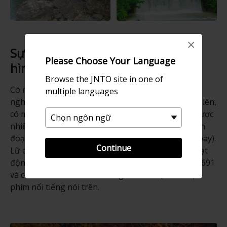
×
Sự kết nối với một bộ phim hoạt
Please Choose Your Language
hình
Browse the JNTO site in one of
Có nhiều lữ quán ryokan và khách sạn độc đáo để
multiple languages
nghỉ lại qua đêm tại Suối nước nóng Shima. Tuy nhiên,
có một lữ quán là Sekizenkan ryokan đã thu hút được
nhiều chú ý do có mối liên hệ với bộ phim hoạt hình
đoạt Giải Academy "Vùng đất linh hồn" (Spirited Away).
Continue
Lữ quán ryokan này là tòa nhà suối nước nóng hoạt
động lâu năm nhất ở Nhật Bản, mở cửa vào năm 1691
và có vai trò như hình mẫu ngoài đời thực của bộ
phim nổi tiếng nói trên.