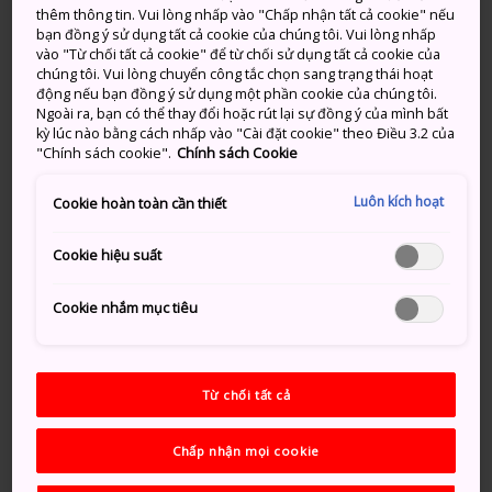
nhận là mang lại lợi ích cho sức khỏe, chắc chắn bạn
thêm thông tin. Vui lòng nhấp vào "Chấp nhận tất cả cookie" nếu
bạn đồng ý sử dụng tất cả cookie của chúng tôi. Vui lòng nhấp
sẽ cảm thấy khỏe hơn sau khi ngâm mình ở đây.
vào "Từ chối tất cả cookie" để từ chối sử dụng tất cả cookie của
chúng tôi. Vui lòng chuyển công tắc chọn sang trạng thái hoạt
động nếu bạn đồng ý sử dụng một phần cookie của chúng tôi.
Ngoài ra, bạn có thể thay đổi hoặc rút lại sự đồng ý của mình bất
kỳ lúc nào bằng cách nhấp vào "Cài đặt cookie" theo Điều 3.2 của
"Chính sách cookie".
Chính sách Cookie
Luôn kích hoạt
Cookie hoàn toàn cần thiết
Cookie hiệu suất
Cookie nhắm mục tiêu
Từ chối tất cả
Chấp nhận mọi cookie
Thông tin nhanh