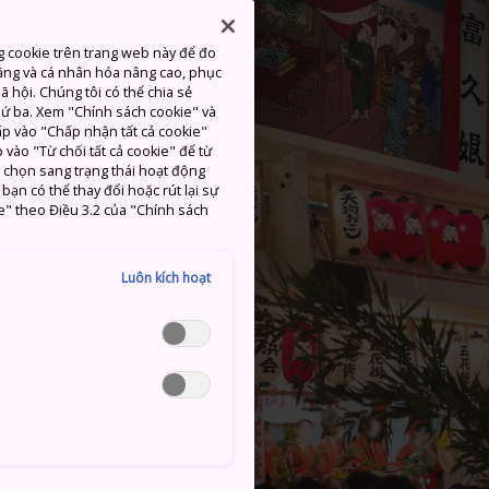
g cookie trên trang web này để đo
ăng và cá nhân hóa nâng cao, phục
 hội. Chúng tôi có thể chia sẻ
thứ ba. Xem "Chính sách cookie" và
hấp vào "Chấp nhận tất cả cookie"
 vào "Từ chối tất cả cookie" để từ
c chọn sang trạng thái hoạt động
ạn có thể thay đổi hoặc rút lại sự
e" theo Điều 3.2 của "Chính sách
Luôn kích hoạt