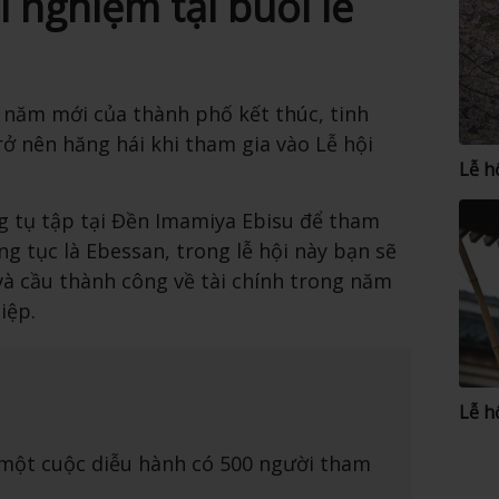
i nghiệm tại buổi lễ
i năm mới của thành phố kết thúc, tinh
rở nên hăng hái khi tham gia vào Lễ hội
Lễ h
 tụ tập tại Đền Imamiya Ebisu để tham
ng tục là Ebessan, trong lễ hội này bạn sẽ
và cầu thành công về tài chính trong năm
iệp.
Lễ h
 một cuộc diễu hành có 500 người tham