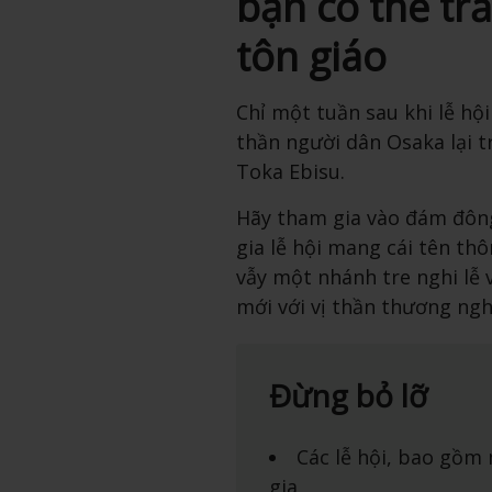
bạn có thể trả
tôn giáo
Chỉ một tuần sau khi lễ hộ
thần người dân Osaka lại t
Toka Ebisu.
Hãy tham gia vào đám đông
gia lễ hội mang cái tên thô
vẫy một nhánh tre nghi lễ 
mới với vị thần thương ngh
Đừng bỏ lỡ
Các lễ hội, bao gồm
gia