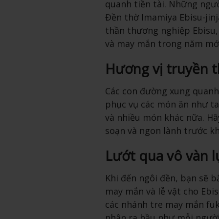
quanh tiền tài. Những ngườ
Đền thờ Imamiya Ebisu-jinja
thần thương nghiệp Ebisu,
và may mắn trong năm mới
Hương vị truyền 
Các con đường xung quanh 
phục vụ các món ăn như tak
và nhiều món khác nữa. H
soạn và ngon lành trước kh
Lướt qua vô vàn 
Khi đến ngôi đền, bạn sẽ b
may mắn và lễ vật cho Ebis
các nhánh tre may mắn fuk
nhận ra hầu như mỗi người