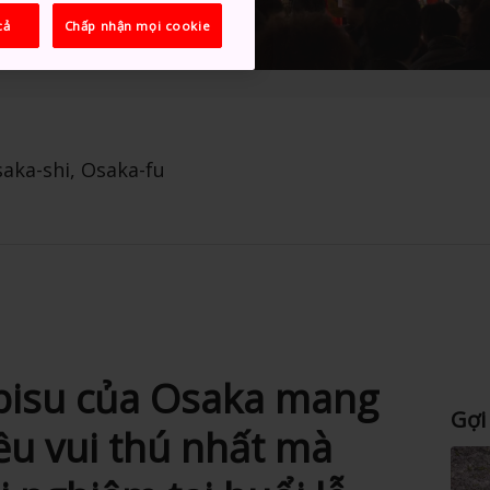
cả
Chấp nhận mọi cookie
saka-shi, Osaka-fu
Ebisu của Osaka mang
Gợi
u vui thú nhất mà