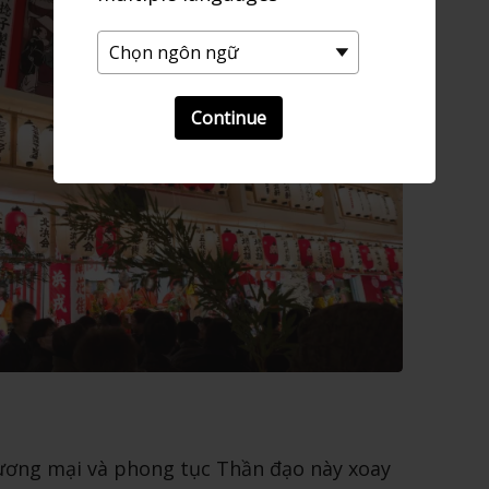
Continue
hương mại và phong tục Thần đạo này xoay