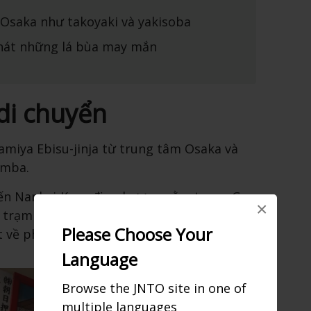
Osaka như takoyaki và yakisoba
át những lá bùa may mắn
di chuyển
amiya Ebisu-jinja từ trung tâm Osaka và
amba.
ến Nankai-Koya địa phương nằm trong Ga
×
 trạm dừng và xuống tại Ga Imamiyaebisu.
Please Choose Your
 về phía Đông là đến ngôi đền.
Language
Browse the JNTO site in one of
multiple languages