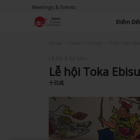
Meetings & Events
Điểm Đế
Kansai
Osaka
Tennoji
Lễ hội Toka Ebi
Lễ hội & Sự kiện
Lễ hội Toka Ebis
十日戎