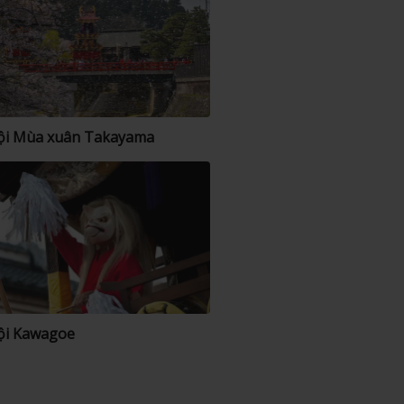
ội Mùa xuân Takayama
ội Kawagoe