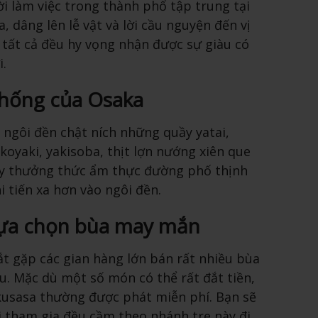
i làm việc trong thành phố tập trung tại
, dâng lên lễ vật và lời cầu nguyện đến vị
 tất cả đều hy vọng nhận được sự giàu có
.
thống của Osaka
ngôi đền chật ních những quầy yatai,
oyaki, yakisoba, thịt lợn nướng xiên que
ãy thưởng thức ẩm thực đường phố thịnh
i tiến xa hơn vào ngôi đền.
lựa chọn bùa may mắn
ắt gặp các gian hàng lớn bán rất nhiều bùa
u. Mặc dù một số món có thể rất đắt tiền,
usasa thường được phát miễn phí. Bạn sẽ
 tham gia đều cầm theo nhánh tre này đi