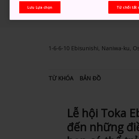
Lưu Lựa chọn
Từ chối tất 
1-6-6-10 Ebisunishi, Naniwa-ku, O
TỪ KHÓA
BẢN ĐỒ
Lễ hội Toka 
đến những điề