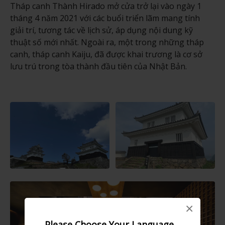
Tháp canh Thành Hirado mở cửa trở lại vào ngày 1
tháng 4 năm 2021 với các buổi triển lãm mang tính
giải trí, tương tác về lịch sử, áp dụng nội dung kỹ
thuật số mới nhất. Ngoài ra, một trong những tháp
canh, tháp canh Kaiju, đã được khai trương là cơ sở
lưu trú trong tòa thành đầu tiên của Nhật Bản.
×
Please Choose Your Language