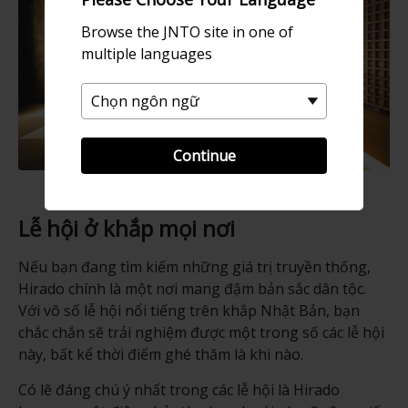
Browse the JNTO site in one of
multiple languages
Continue
Lễ hội ở khắp mọi nơi
Nếu bạn đang tìm kiếm những giá trị truyền thống,
Hirado chính là một nơi mang đậm bản sắc dân tộc.
Với vô số lễ hội nổi tiếng trên khắp Nhật Bản, bạn
chắc chắn sẽ trải nghiệm được một trong số các lễ hội
này, bất kể thời điểm ghé thăm là khi nào.
Có lẽ đáng chú ý nhất trong các lễ hội là Hirado