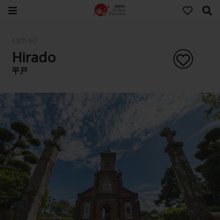
Lịch sử
Hirado
平戸