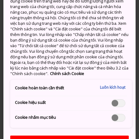
dụng cookie trên trang web này để đo lường lượng người xem
Hirado này, văn hóa phương Tây và văn hóa Nhật Bản
trang web của chúng tôi, cung cấp chức năng và cá nhân hóa
nâng cao, phục vụ quảng cáo có mục tiêu và sử dụng các tính
cũng cùng tồn tại song song với nhau.
năng truyền thông xã hội. Chúng tôi có thể chia sẻ thông tin về
việc bạn sử dụng trang web này với các công ty bên thứ ba. Xem
Được ghi nhận trong lịch sử với cái tên Firando,
"Chính sách cookie" và "Cài đặt cookie" của chúng tôi để biết
Hirado là cảng dừng chân cho tàu di chuyển giữa lục
thêm thông tin. Vui lòng nhấp vào "Chấp nhận tất cả cookie" nếu
bạn đồng ý sử dụng tất cả cookie của chúng tôi. Vui lòng nhấp
địa châu Á và Nhật Bản từ thời Nara. Hầu hết các giao
vào "Từ chối tất cả cookie" để từ chối sử dụng tất cả cookie của
dịch này diễn ra ở Thương điếm Hà Lan tại Hirado,
chúng tôi. Vui lòng chuyển công tắc chọn sang trạng thái hoạt
được xây dựng vào năm 1609.
động nếu bạn đồng ý sử dụng một phần cookie của chúng tôi.
Ngoài ra, bạn có thể thay đổi hoặc rút lại sự đồng ý của mình bất
Thương điếm Hà Lan vẫn còn tồn tại và bạn có thể
kỳ lúc nào bằng cách nhấp vào "Cài đặt cookie" theo Điều 3.2 của
"Chính sách cookie".
Chính sách Cookie
ghé thăm nơi này trong khi thưởng lãm khung cảnh
đẹp như tranh vẽ và bờ biển tuyệt mỹ ở xung quanh.
Luôn kích hoạt
Cookie hoàn toàn cần thiết
Cookie hiệu suất
Đừng bỏ lỡ
Cookie nhắm mục tiêu
Công viên Sakigata, nơi có quang cảnh xinh
đẹp và cũng là một địa điểm yêu thích để ngắm