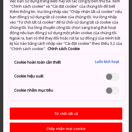
Majors duy nhất ở châu Á thu
việc bạn sử dụng trang web này với các công ty bên thứ ba. Xem
"Chính sách cookie" và "Cài đặt cookie" của chúng tôi để biết
hút những vận động viên ưu tú
thêm thông tin. Vui lòng nhấp vào "Chấp nhận tất cả cookie" nếu
bạn đồng ý sử dụng tất cả cookie của chúng tôi. Vui lòng nhấp
và hàng chục ngàn vận động
vào "Từ chối tất cả cookie" để từ chối sử dụng tất cả cookie của
chúng tôi. Vui lòng chuyển công tắc chọn sang trạng thái hoạt
viên địa phương
động nếu bạn đồng ý sử dụng một phần cookie của chúng tôi.
Ngoài ra, bạn có thể thay đổi hoặc rút lại sự đồng ý của mình bất
kỳ lúc nào bằng cách nhấp vào "Cài đặt cookie" theo Điều 3.2 của
Được tổ chức lần đầu tiên vào năm 2007, Giải chạy
"Chính sách cookie".
Chính sách Cookie
Marathon Tokyo đã trở thành một hiện tượng ở Nhật
Bản. Đây là một trong những giải marathon lớn nhất
Luôn kích hoạt
Cookie hoàn toàn cần thiết
cả nước, thu hút những vận động viên ưu tú từ khắp
nơi trên thế giới và người dân địa phương. Giải này
Cookie hiệu suất
còn có cả những cuộc đua trên xe lăn dành cho cả nam
và nữ.
Cookie nhắm mục tiêu
Dù bạn đến để chạy hay để cổ vũ cho các vận động
viên, bầu không khí cũng sẽ rất sôi động đấy.
Từ chối tất cả
Phương thức di chuyển
Chấp nhận mọi cookie