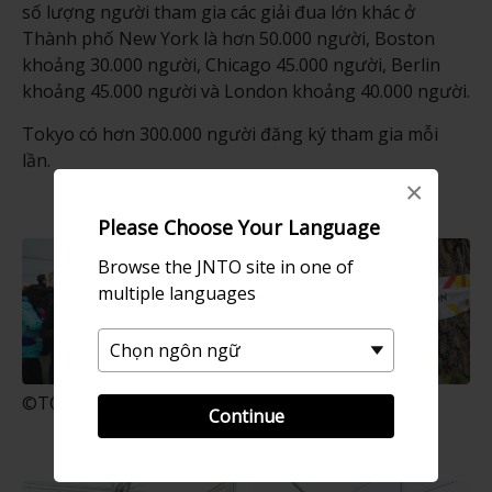
số lượng người tham gia các giải đua lớn khác ở
Thành phố New York là hơn 50.000 người, Boston
khoảng 30.000 người, Chicago 45.000 người, Berlin
khoảng 45.000 người và London khoảng 40.000 người.
Tokyo có hơn 300.000 người đăng ký tham gia mỗi
lần.
×
Please Choose Your Language
Browse the JNTO site in one of
multiple languages
©TOKYO MARATHON FOUNDATION
Continue