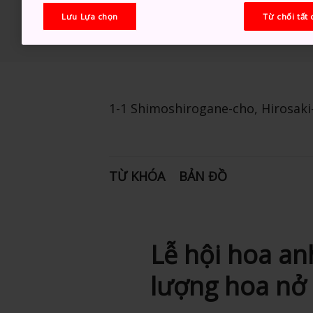
Lưu Lựa chọn
Từ chối tất 
1-1 Shimoshirogane-cho, Hirosaki
TỪ KHÓA
BẢN ĐỒ
Lễ hội hoa an
lượng hoa nở