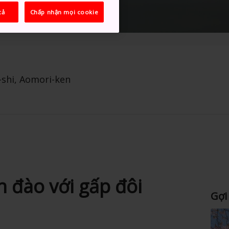
cả
Chấp nhận mọi cookie
-shi, Aomori-ken
h đào với gấp đôi
Gợi