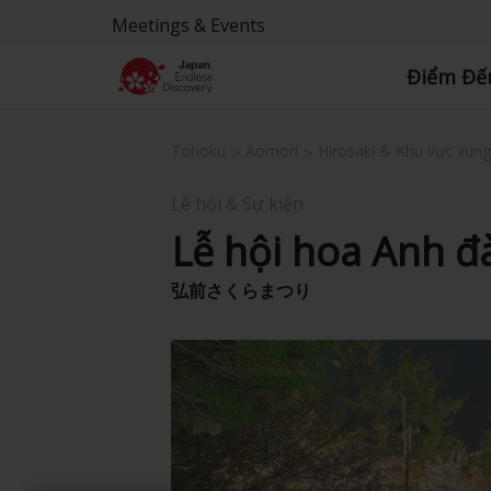
Meetings & Events
Điểm Đế
Tohoku
Aomori
Hirosaki & Khu vực xun
Lễ hội & Sự kiện
Lễ hội hoa Anh đà
弘前さくらまつり