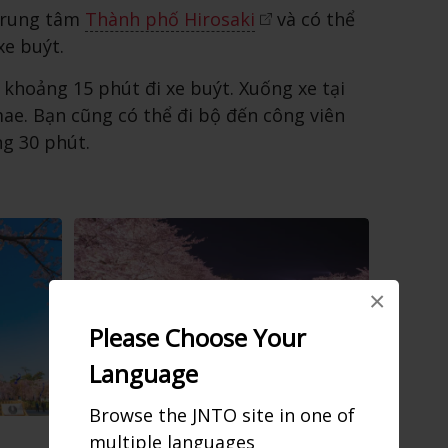
 trung tâm
Thành phố Hirosaki
và có thể
xe buýt.
 khoảng 15 phút đi xe buýt. Xuống xe tại
ae. Bạn cũng có thể đi bộ đến công viên
ng 30 phút.
×
Please Choose Your
Language
Browse the JNTO site in one of
multiple languages