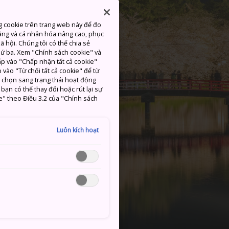
g cookie trên trang web này để đo
ăng và cá nhân hóa nâng cao, phục
 hội. Chúng tôi có thể chia sẻ
thứ ba. Xem "Chính sách cookie" và
hấp vào "Chấp nhận tất cả cookie"
 vào "Từ chối tất cả cookie" để từ
c chọn sang trạng thái hoạt động
ạn có thể thay đổi hoặc rút lại sự
e" theo Điều 3.2 của "Chính sách
Luôn kích hoạt