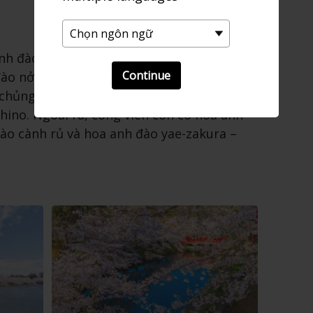
anh đào, một số trong đó đã hơn 300 năm
Continue
ào nở tại Công viên Hirosaki thật choáng
chủng loại cây hoa anh đào, bao gồm loại
shino. Ngoài ra, công viên còn có hoa anh
ào cành rủ và hoa anh đào yae-zakura –