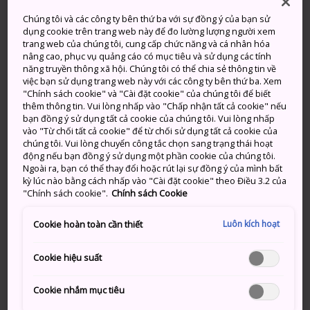
30 km về phía tây. Đây là điểm đến hoàn hảo cho
Chúng tôi và các công ty bên thứ ba với sự đồng ý của bạn sử
chuyến đi trong ngày hoặc ở lại qua đêm nếu bạn
dụng cookie trên trang web này để đo lường lượng người xem
muốn ghé thăm nhiều đảo.
trang web của chúng tôi, cung cấp chức năng và cá nhân hóa
nâng cao, phục vụ quảng cáo có mục tiêu và sử dụng các tính
Có rất nhiều địa điểm lý tưởng để lặn ống thở, lặn
năng truyền thông xã hội. Chúng tôi có thể chia sẻ thông tin về
việc bạn sử dụng trang web này với các công ty bên thứ ba. Xem
bình dưỡng khí và tắm nắng vào mùa hè, và đây là
"Chính sách cookie" và "Cài đặt cookie" của chúng tôi để biết
một nơi tuyệt vời để ngắm cá voi vào mùa đông.
thêm thông tin. Vui lòng nhấp vào "Chấp nhận tất cả cookie" nếu
bạn đồng ý sử dụng tất cả cookie của chúng tôi. Vui lòng nhấp
vào "Từ chối tất cả cookie" để từ chối sử dụng tất cả cookie của
chúng tôi. Vui lòng chuyển công tắc chọn sang trạng thái hoạt
động nếu bạn đồng ý sử dụng một phần cookie của chúng tôi.
Ngoài ra, bạn có thể thay đổi hoặc rút lại sự đồng ý của mình bất
kỳ lúc nào bằng cách nhấp vào "Cài đặt cookie" theo Điều 3.2 của
"Chính sách cookie".
Chính sách Cookie
Luôn kích hoạt
Cookie hoàn toàn cần thiết
Cookie hiệu suất
Cookie nhắm mục tiêu