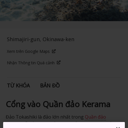
Shimajiri-gun, Okinawa-ken
Xem trên Google Maps
Nhận Thông tin Quá cảnh
TỪ KHÓA
BẢN ĐỒ
Cổng vào Quần đảo Kerama
Đảo Tokashiki là đảo lớn nhất trong
Quần đảo
Kerama
, nằm cách đảo chính của Okinawa khoảng