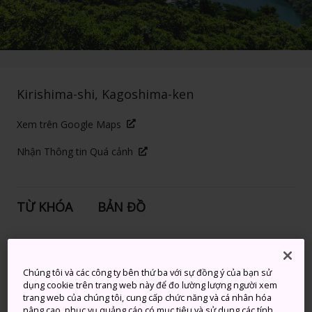
Kirishima-shi, Kagoshima-ken
Xem trên Google Maps
Nhận Thông tin Quá cảnh
TỪ KHÓA
BẢN ĐỒ
Ngâm mình trong suối nước
nóng hình thành từ núi lửa sâu
Chúng tôi và các công ty bên thứ ba với sự đồng ý của bạn sử
dụng cookie trên trang web này để đo lường lượng người xem
trong các ngọn núi ở Kyushu
trang web của chúng tôi, cung cấp chức năng và cá nhân hóa
nâng cao, phục vụ quảng cáo có mục tiêu và sử dụng các tính