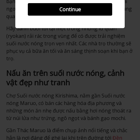
bạn mềm mại như lụa và các khớp xương được nghỉ
ngơi sau một ngày đi bộ đường dài ở các đồi núi xung
Continue
quanh.
Hãy dành buổi tối tại một trong những lữ quán
(ryokan) rải rác trong vùng để có được trải nghiệm
suối nước nóng trọn vẹn nhất. Các nhà trọ thường sẽ
phục vụ cả bữa ăn tối và ăn sáng thịnh soạn khi bạn ở
trọ.
Nấu ăn trên suối nước nóng, cảnh
vật đẹp như tranh
Chợ Suối nước nóng Kirishima, nằm gần Suối nước
nóng Maruo, có bán các hàng hóa địa phương và
những món ăn nhẹ được nấu bằng hơi nóng thoát ra
từ núi lửa như trứng, ngô ngọt và bánh gạo mochi.
Gần Thác Maruo là điểm chụp ảnh nổi tiếng và chắc
hẳn là nơi đáng để ghé lại khi trên đường tới
Đền