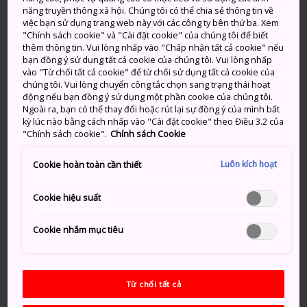
năng truyền thông xã hội. Chúng tôi có thể chia sẻ thông tin về
Suối nước nóng Kirishima là một trong những khu
việc bạn sử dụng trang web này với các công ty bên thứ ba. Xem
nghỉ dưỡng suối nước nóng nổi tiếng nhất Nhật Bản.
"Chính sách cookie" và "Cài đặt cookie" của chúng tôi để biết
thêm thông tin. Vui lòng nhấp vào "Chấp nhận tất cả cookie" nếu
Nép mình dưới chân dãy Kirishima thuộc Kyushu,
bạn đồng ý sử dụng tất cả cookie của chúng tôi. Vui lòng nhấp
những thị trấn suối nước nóng mơ màng của vùng sẽ
vào "Từ chối tất cả cookie" để từ chối sử dụng tất cả cookie của
mang lại trải nghiệm tuyệt vời cho những ai đến khám
chúng tôi. Vui lòng chuyển công tắc chọn sang trạng thái hoạt
động nếu bạn đồng ý sử dụng một phần cookie của chúng tôi.
phá.
Ngoài ra, bạn có thể thay đổi hoặc rút lại sự đồng ý của mình bất
kỳ lúc nào bằng cách nhấp vào "Cài đặt cookie" theo Điều 3.2 của
Thông tin nhanh
"Chính sách cookie".
Chính sách Cookie
Hơn mười suối nước nóng tập trung tại khu vực này
Luôn kích hoạt
Cookie hoàn toàn cần thiết
Bạn có thể nhìn thấy Vịnh Kagoshima và đảo
Cookie hiệu suất
Sakurajima từ một số nơi tại Suối nước nóng
Kirishima
Cookie nhắm mục tiêu
Phương thức di chuyển
Từ chối tất cả
Suối nước nóng Kirishima dễ dàng đến được bằng xe