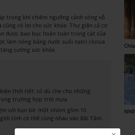
ấp trong khi chiêm ngưỡng cảnh sóng vỗ
à cũng có lợi cho sức khỏe. Thư giãn cả cơ
bạn được bao bọc hoàn toàn trong cát của
c làm nóng bằng nước suối natri clorua
Chùa
 tăng cường sức khỏe.
iện thời tiết: có dù che cho những
trong trường hợp trời mưa
iệm với bạn bè: một nhóm gồm 10
Nhữn
giới tính có thể cùng nhau vào Bãi Tắm
×