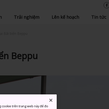
n
Trải nghiệm
Lên kế hoạch
Tin tức
ại Bãi biển Beppu
biển Beppu
g cookie trên trang web này để đo