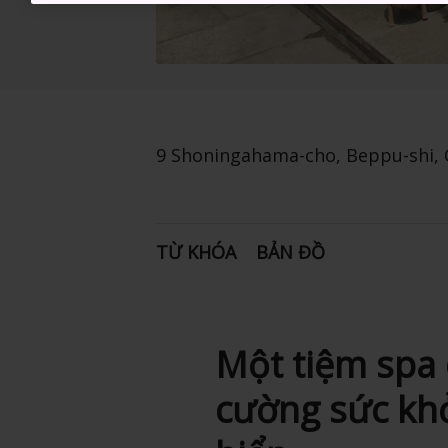
9 Shoningahama-cho, Beppu-shi, 
TỪ KHÓA
BẢN ĐỒ
Một tiệm spa 
cường sức kh