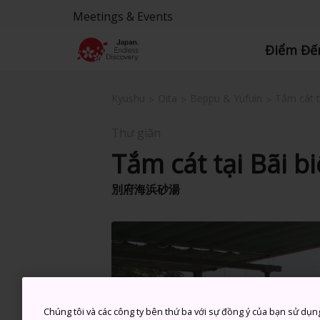
Meetings & Events
Điểm Đế
Kyushu
Oita
Beppu & Yufuin
Tắm cát t
Thư giãn
Tắm cát tại Bãi 
別府海浜砂湯
Chúng tôi và các công ty bên thứ ba với sự đồng ý của bạn sử dụn