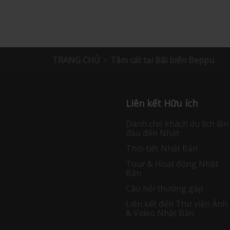
TRANG CHỦ
Tắm cát tại Bãi biển Beppu
Liên kết Hữu ích
Dành cho khách du lịch lần
đầu đến Nhật
Thời tiết Nhật Bản
Tour & Hoạt động Nhật
Bản
Câu hỏi thường gặp
Liên kết đến Thư viện Ảnh
& Video Nhật Bản