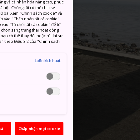
ăng và cá nhân hóa nâng cao, phục
 hội. Chúng tôi có thể chia sẻ
thứ ba. Xem "Chính sách cookie" và
hấp vào "Chấp nhận tất cả cookie"
 vào "Từ chối tất cả cookie" để từ
c chọn sang trạng thái hoạt động
ạn có thể thay đổi hoặc rút lại sự
e" theo Điều 3.2 của "Chính sách
Luôn kích hoạt
cả
Chấp nhận mọi cookie