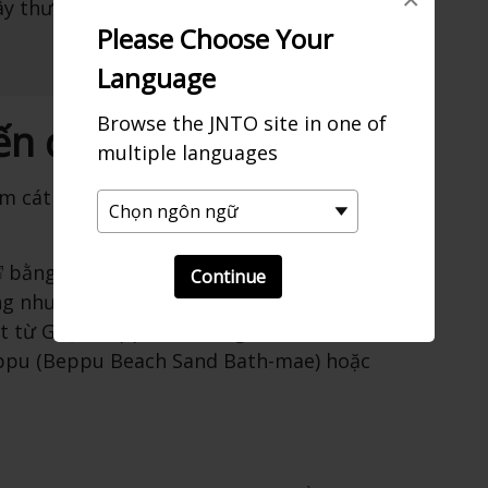
đây thường hết chỗ sớm trong những
Please Choose Your
Language
Browse the JNTO site in one of
ến đó
multiple languages
m cát bằng tàu hỏa và sau đó đi bằng xe
bằng Tàu tốc hành đặc biệt từ
Hakata
,
Continue
 như từ các khu vực lân cận. Từ
Ga
út từ Ga JR Beppu và xuống tại Rokushoen,
eppu (Beppu Beach Sand Bath-mae) hoặc