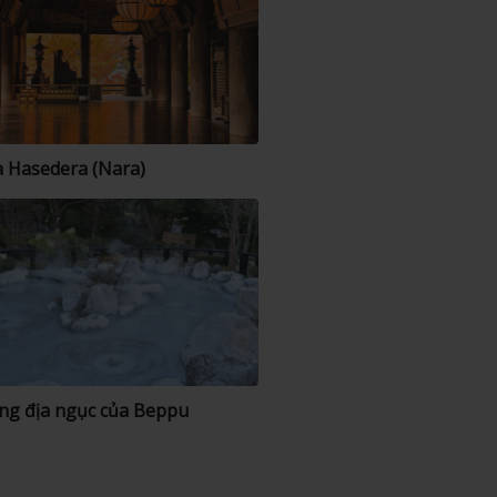
 Hasedera (Nara)
g địa ngục của Beppu