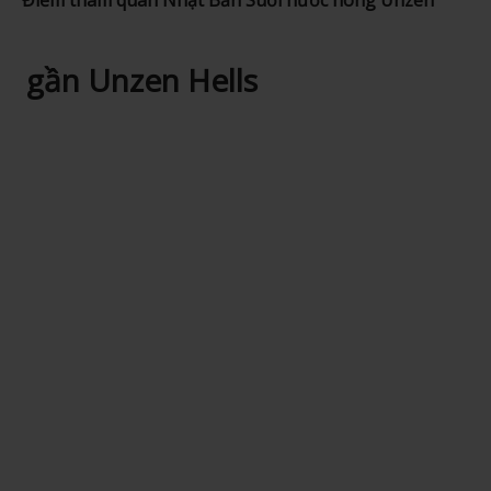
Điểm tham quan Nhật Bản
Suối nước nóng Unzen
gần Unzen Hells