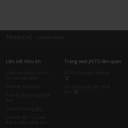
TRANG CHỦ
Unzen Hells
Liên kết Hữu ích
Trang web JNTO liên quan
Dành cho khách du lịch
JNTO Corporate Website
lần đầu đến Nhật
Thời tiết Nhật Bản
Văn phòng Hội nghị Nhật
Bản
Tour & Hoạt động Nhật
Bản
Câu hỏi thường gặp
Liên kết đến Thư viện
Ảnh & Video Nhật Bản