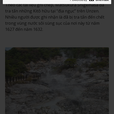
Theo các tài liệu ghi chép, Matsukura Shigemasa đã
tra tấn những Kitô hữu tại “địa ngục” trên Unzen.
Nhiều người được ghi nhận là đã bị tra tấn đến chết
trong vùng nước sôi sùng sục của nơi này từ năm
1627 đến năm 1632.