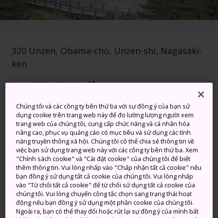
320 Unzen, Obama-cho, Unzen-shi, Nagasaki-
ken
Xem trên Google Maps
Nhận Thông tin Quá cảnh
Chúng tôi và các công ty bên thứ ba với sự đồng ý của bạn sử
dụng cookie trên trang web này để đo lường lượng người xem
trang web của chúng tôi, cung cấp chức năng và cá nhân hóa
nâng cao, phục vụ quảng cáo có mục tiêu và sử dụng các tính
TỪ KHÓA
BẢN ĐỒ
năng truyền thông xã hội. Chúng tôi có thể chia sẻ thông tin về
việc bạn sử dụng trang web này với các công ty bên thứ ba. Xem
"Chính sách cookie" và "Cài đặt cookie" của chúng tôi để biết
thêm thông tin. Vui lòng nhấp vào "Chấp nhận tất cả cookie" nếu
Đi dạo qua Unzen chẳng khác
bạn đồng ý sử dụng tất cả cookie của chúng tôi. Vui lòng nhấp
vào "Từ chối tất cả cookie" để từ chối sử dụng tất cả cookie của
gì địa ngục
chúng tôi. Vui lòng chuyển công tắc chọn sang trạng thái hoạt
động nếu bạn đồng ý sử dụng một phần cookie của chúng tôi.
Ngoài ra, bạn có thể thay đổi hoặc rút lại sự đồng ý của mình bất
Chỉ cách
Thành phố Nagasaki
một tiếng rưỡi lái xe,