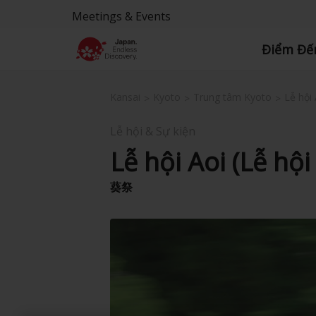
Meetings & Events
Điểm Đế
Kansai
Kyoto
Trung tâm Kyoto
Lễ hội
Lễ hội & Sự kiện
Lễ hội Aoi (Lễ hộ
葵祭