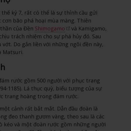
thế kỷ 7, rất có thể là sự thỉnh cầu gửi
ột cơn bão phá hoại mùa màng. Thiên
ị thần của Đền
Shimogamo
và Kamigamo,
n chịu trách nhiệm cho sự phá hủy đó. Sau
 vớt. Do gắn liền với những ngôi đền này,
o Matsuri.
nh
à đám rước gồm 500 người với phục trang
794-1185). Lá thục quỳ, biểu tượng của sự
ược trang hoàng trong đám rước.
 một cảnh rất bắt mắt. Dẫn đầu đoàn là
ông đeo thanh gươm vàng, theo sau là các
bò kéo và một đoàn rước gồm những người