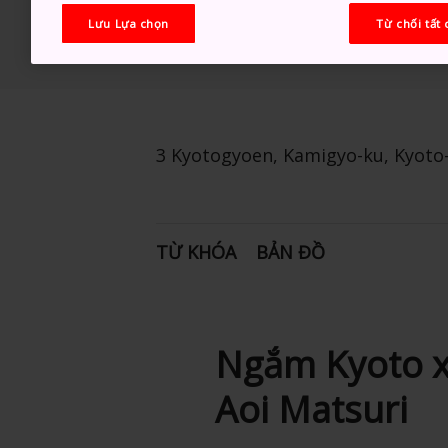
Lưu Lựa chọn
Từ chối tất 
3 Kyotogyoen, Kamigyo-ku, Kyoto-
TỪ KHÓA
BẢN ĐỒ
Ngắm Kyoto xư
Aoi Matsuri