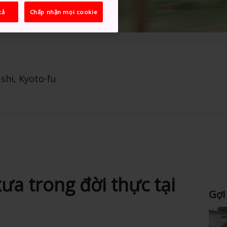
cả
Chấp nhận mọi cookie
shi, Kyoto-fu
a trong đời thực tại
Gợi