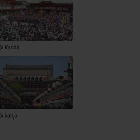
ội Kanda
ội Sanja