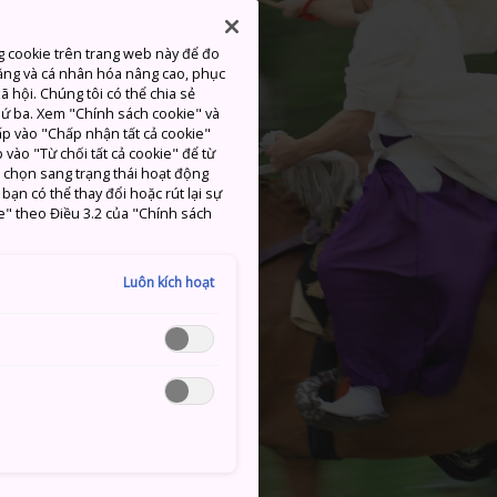
g cookie trên trang web này để đo
ăng và cá nhân hóa nâng cao, phục
 hội. Chúng tôi có thể chia sẻ
thứ ba. Xem "Chính sách cookie" và
hấp vào "Chấp nhận tất cả cookie"
 vào "Từ chối tất cả cookie" để từ
c chọn sang trạng thái hoạt động
ạn có thể thay đổi hoặc rút lại sự
e" theo Điều 3.2 của "Chính sách
Luôn kích hoạt