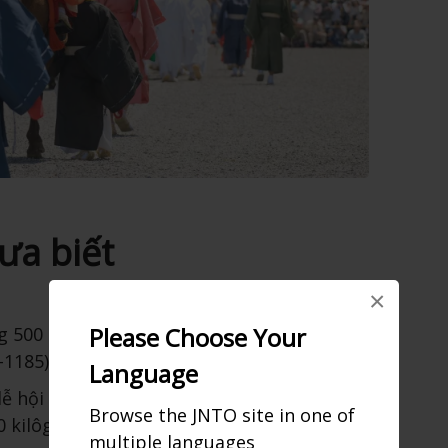
ưa biết
×
Please Choose Your
g 500 người tham gia diễu hành trong
-1185)
Language
lễ hội là nàng Saio vận trang phục kimono
Browse the JNTO site in one of
0 kilôgam
multiple languages