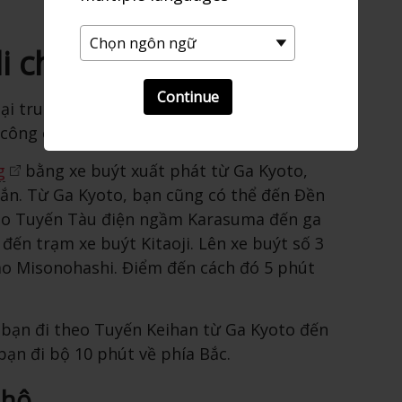
i chuyển
Continue
 tại trung tâm Tokyo và bạn có thể dễ dàng
công cộng.
g
bằng xe buýt xuất phát từ Ga Kyoto,
ắn. Từ Ga Kyoto, bạn cũng có thể đến Đền
eo Tuyến Tàu điện ngầm Karasuma đến ga
 đến trạm xe buýt Kitaoji. Lên xe buýt số 3
o Misonohashi. Điểm đến cách đó 5 phút
 bạn đi theo Tuyến Keihan từ Ga Kyoto đến
ạn đi bộ 10 phút về phía Bắc.
 hộ